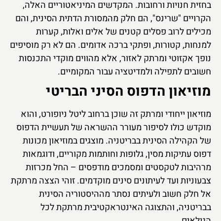
בחזית חנויות ורחובות. המקדשים המיניאטוריים האלה,
הקרויים "שרינס", הם חלק מהמסורת הדתית הסינית, והם
מכילים לרוב פסלים קטנים של אלים ואלות, קערות
למנחות, קטורות, ופתקי ברכה אדומים. הם לא רק מוסיפים
נופך אקזוטי ומרתק לאזור, אלא מהווים מוקדי התכנסות
חשובים לתפילה ולמדיטציה עבור המקומיים.
מוזיאון הדפוס הסיני הבריטי
מוזיאון ייחודי ומרתק זה שוכן ברחוב ליטל ניופורט, והוא
מוקדש כולו לסיפור מעורר ההשראה של תעשיית הדפוס
של הקהילה הסינית בבריטניה. מוצגים במוזיאון מכונות
דפוס עתיקות מסין, גלופות וחותמות מקוריים, ודוגמאות
מרהיבות לטקסטים ומסמכים מודפסים – החל מכרזות
צבעוניות ועד לעיתונים סינים מוקדמים. זוהי הצצה מרתקת
אל חלק חשוב ולעיתים נסתר מההיסטוריה הסינית
בבריטניה, והתצוגה האינטראקטיבית מרתקת לכל
הגילאים.