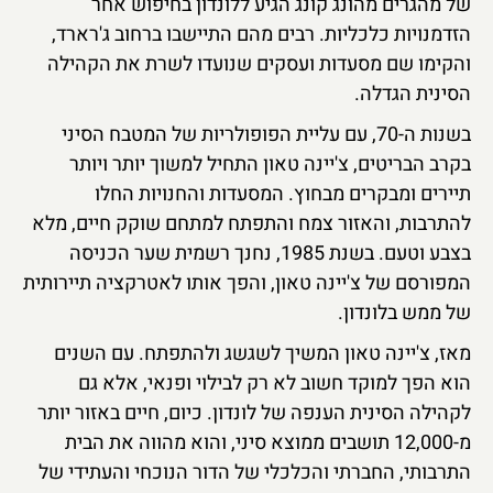
של מהגרים מהונג קונג הגיע ללונדון בחיפוש אחר
הזדמנויות כלכליות. רבים מהם התיישבו ברחוב ג'רארד,
והקימו שם מסעדות ועסקים שנועדו לשרת את הקהילה
הסינית הגדלה.
בשנות ה-70, עם עליית הפופולריות של המטבח הסיני
בקרב הבריטים, צ'יינה טאון התחיל למשוך יותר ויותר
תיירים ומבקרים מבחוץ. המסעדות והחנויות החלו
להתרבות, והאזור צמח והתפתח למתחם שוקק חיים, מלא
בצבע וטעם. בשנת 1985, נחנך רשמית שער הכניסה
המפורסם של צ'יינה טאון, והפך אותו לאטרקציה תיירותית
של ממש בלונדון.
מאז, צ'יינה טאון המשיך לשגשג ולהתפתח. עם השנים
הוא הפך למוקד חשוב לא רק לבילוי ופנאי, אלא גם
לקהילה הסינית הענפה של לונדון. כיום, חיים באזור יותר
מ-12,000 תושבים ממוצא סיני, והוא מהווה את הבית
התרבותי, החברתי והכלכלי של הדור הנוכחי והעתידי של