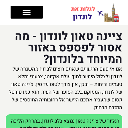
טיפים לטיול
מה עושים בלונדון
מלונות בלונדון
אזורים בלונדון
ציינה טאון לונדון - מה
אסור לפספס באזור
המיוחד בלונדון?
אם אי פעם הרגשתם שאתם רוצים לברוח מהשגרה של
לונדון ולצלול היישר לתוך עולם אקזוטי, צבעוני ומלא
טעמים וריחות – ובכן, אין צורך לטוס עד סין. צ'יינה טאון
של לונדון, הממוקם בלב הסוער של העיר, הוא כמו פורטל
קסום שמעביר אתכם היישר אל רחובותיה התוססים של
המזרח הרחוק.
האזור של צ'יינה טאון נמצא בלב לונדון, במרחק הליכה