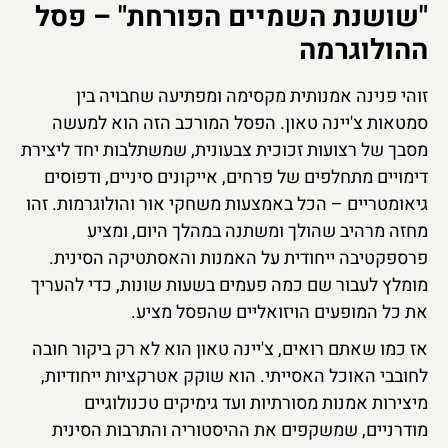
"שושנת השמיים הפורחת" – פסל
ההולוגרמה
זוהי פנינה אמנותית מקסימה ומפתיעה שחבויה בין
סמטאות צ'יינה טאון. הפסל המורכב הזה הוא למעשה
מסבך של רצועות זכוכית צבעונית, שמשתלבות יחד ליצירת
דימויים מתחלפים של פרחים, אייקונים סיניים, ודפוסים
גיאומטריים – הכל באמצעות משחקי אור והולוגרמות. זהו
מחזה מרהיב שהולך ומשתנה במהלך היום, ומציע
פרספקטיבה ייחודית על האמנות והאסתטיקה הסינית.
מומלץ לעבור שם כמה פעמים בשעות שונות, כדי להעריך
את כל המופעים הויזואליים שהפסל מציע.
אז כמו שאתם רואים, צ'יינה טאון הוא לא רק ביקור חובה
לחובבי האוכל האסייתי. הוא שוקק אטרקציות ייחודיות,
מיצירות אמנות מסורתיות ועד גימיקים טכנולוגיים
מודרניים, שמשקפים את ההיסטוריה והתרבות הסינית