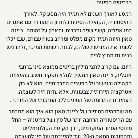
הבריטים הסינים.
המסע לאורך השנים לא תמיד היה מסע קל. לאורך
ההיסטוריה, הקהילה הסינית בלונדון התמודדה עם אתגרים
כמו אפליה, קשיי שפה ותרבות, ומאבק על זהותה. צ'יינה
טאון היווה תמיד מקום מפלט ומרחב בטוח עבורם, שבו יכלו
לשמר את המורשת שלהם, לבנות רשתות תמיכה, ולהרגיש
בבית גם מחוץ לבית.
היום, עם קרוב לחצי מיליון בריטים ממוצא סיני ברחבי
אנגליה, צ'יינה טאון ממשיך למלא תפקיד חשוב בהעצמת
הקהילה ובגישור על הפערים התרבותיים. הוא לא רק
אטרקציה תיירותית צבעונית, אלא עדות חיה לעוצמה,
העמידות והתרומה של הסינים ללב התרבותי של המדינה.
מה שמדהים בסיפור של צ'יינה טאון הוא איך הוא מתכתב
עם ההיסטוריה הרחבה יותר של סין ושל בריטניה – החל
מיחסי הסחר המוקדמים, דרך תקופת הקולוניאליזם
ותהפוכות המאה ה-20, ועד להפיכתה של סין למעצמה