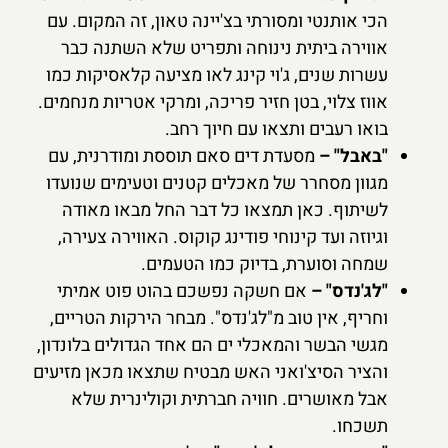
הכי אותנטי ומסורתי בצ'יינה טאון, זה המקום. עם
אווירה ביתית נינוחה ותפריט שלא השתנה כבר
עשרות שנים, ג'וי קינג לאו מציעה קלאסיקות כמו
אווז צלוי, בטן חזיר פריכה, ומרקי אטריות מנחמים.
בואו רעבים ותצאו עם חיוך רחב.
"באבל" –
מסעדת דים סאם תוססת ומודרנית, עם
מגוון מסחרר של מאכלים קטנים וטעימים שנועדו
לשיתוף. כאן תמצאו כל דבר החל מבאו מאודה
וגיוזה ועד קינוחי פודינג קוקוס. האווירה צעירה,
שמחה וסוערת, בדיוק כמו הטעמים.
"לג'נדס" –
אם חשקה נפשכם בהוט פוט אמיתי
וחריף, אין טוב מ"לג'נדס". מבחר הירקות הטריים,
מגשי הבשר והמאכלי ים הם אחד הגדולים בלונדון,
והציר הסיצ'ואני האש מבטיח שתצאו מכאן מזיעים
אבל מאושרים. חוויה חברתית וקולינרית שלא
תשכחו.