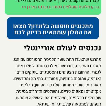
קצר מסוהו וקובנט גארדן – אזור מושלם גם ללינה.
בדקו מלונות מומלצים בסוהו ובקובנט גארדן >>
מתכננים חופשה בלונדון? מצאו
את המלון שמתאים בדיוק לכם
נכנסים לעולם אוריינטלי
מהרגע שתצעדו תחת שער הכניסה המפורסם עם הגג
האדום והמבריק, תרגישו כאילו נכנסתם לעולם אחר
לגמרי. הרחובות הצפופים והססגוניים שוקקים חיים
ואנרגיה, עמוסים בחנויות, מסעדות, בתי תה ומקדשים.
האוויר מבושם בניחוחות של בשר מעושן, תבלינים
אקזוטיים ומאפים טריים. והשלטים הזוהרים בסינית,
שמרצדים בכל פינה, משלימים את האשליה שממש
הגעתם לסמטאות של בייג'ין או שנחאי.