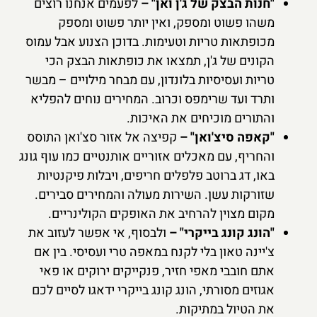
"חנות הבצק של ג'ן ואן" –
לפעמים אנחנו רוצים
משהו פשוט ומספק, ואין יותר פשוט ומספק
מכופתאות טריות וטעימות. בדוכן הצנוע אבל עמוס
הקונים של ג'ן, תמצאו את כופתאות הבצק הכי
טריות ועסיסיות בלונדון, עם מבחר מילויים – מבשר
ותרד ועד שרימפס וכרוב. המחירים נוחים להפליא
והתורים מוכיחים את האיכות.
"קאפה סיצ'ואן" –
קפיצה אל אזור סצ'ואן התוסס
והחריף, עם מאכלים אזוריים אותנטיים כמו עוף גונג
באו, דג ברוטב פלפלים חריפים, ויבלות פיקנטיות
שזורקות עשן. השירות מעולה והמחירים סבירים.
מקום מצוין להרחיב את האופקים הקולינריים.
"הונג קונג בייקרי" –
ולבסוף, אי אפשר לעזוב את
צ'יינה טאון בלי לקנח במאפה טרי ועסיסי. בין אם
אתם חובבי מאפי חזיר, פנקייקים ירוקים או פאי
אגוזים מסורתי, הונג קונג בייקרי ידאגו לסיים לכם
את הטיול במתיקות.