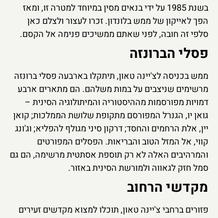
בשנת 1985 על ידי בנאים מסין במיוחד למטרה זו, ומאז
הפך לאייקון של ממש בלונדון. זכרו לעצור ולצלם כאן
סלפי זה חובה, לפני שאתם ממשיכים פנימה אל הקסם.
פסלי הברונזה
ממש בכניסה לצ'יינה טאון, תיתקלו בארבעה פסלי ברונזה
מרשימים שניצבים על במות משלהם. הם מתארים ארבע
דמויות מפורסמות מההיסטוריה והמיתולוגיה הסינית –
גואן יו, הגנרל המפורסם מתקופת שלושת הממלכות; קואן
יין, אלת הרחמים והחסד; דרקון סיני מגולף להפליא; וג'ונג
קווי, אל המזל הטוב והבריאות. הפסלים המפורטים
והמרהיבים האלה לא רק תוספת אסתטית מרשימה, הם גם
סמל חזק לגאווה ולמורשת הסינית באזור.
מקדשי הרחוב
פזורים ברחבי צ'יינה טאון, תוכלו למצוא מקדשים זעירים