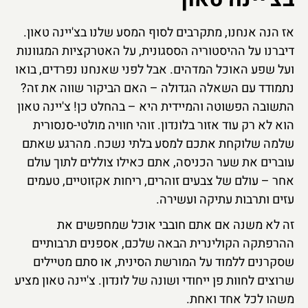
אז הנה אנחנו, מתקרבים לסוף המסע שלנו בצ'יינה טאון.
דיברנו על ההיסטוריה הססגונית, על האטרקציות המגוונות
ועל שפע האוכל המדהים. אבל לפני שאנחנו נפרדים, בואו
נתמודד עם השאלה הגדולה – האם הביקור שווה את זה?
התשובה הפשוטה והמיידית היא – בהחלט כן! צ'יינה טאון
הוא לא רק עוד אזור בלונדון. זוהי חוויה מולטי-סנסורית
שלמה שלוקחת אתכם למסע בלתי נשכח. מהרגע שאתם
עוברים את שער הכניסה, אתם כאילו צוללים לתוך עולם
אחר – עולם של צבעים זוהרים, ריחות אקזוטיים, טעמים
עזים ותרבות עתיקה ועשירה.
זה לא משנה אם אתם חובבי אוכל שמחפשים את
ההרפתקה הקולינרית הבאה שלכם, אספנים תרבותיים
שסקרנים ללמוד על המורשת הסינית, או סתם מטיילים
שרוצים לחוות פן ייחודי ושונה של לונדון. צ'יינה טאון מציע
משהו לכל אחד ואחת.