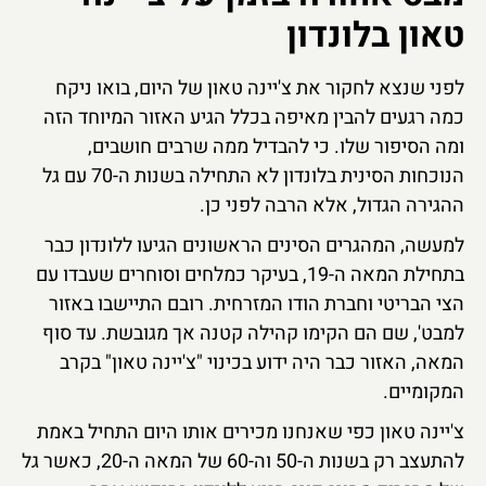
טאון בלונדון
לפני שנצא לחקור את צ'יינה טאון של היום, בואו ניקח
כמה רגעים להבין מאיפה בכלל הגיע האזור המיוחד הזה
ומה הסיפור שלו. כי להבדיל ממה שרבים חושבים,
הנוכחות הסינית בלונדון לא התחילה בשנות ה-70 עם גל
ההגירה הגדול, אלא הרבה לפני כן.
למעשה, המהגרים הסינים הראשונים הגיעו ללונדון כבר
בתחילת המאה ה-19, בעיקר כמלחים וסוחרים שעבדו עם
הצי הבריטי וחברת הודו המזרחית. רובם התיישבו באזור
למבט', שם הם הקימו קהילה קטנה אך מגובשת. עד סוף
המאה, האזור כבר היה ידוע בכינוי "צ'יינה טאון" בקרב
המקומיים.
צ'יינה טאון כפי שאנחנו מכירים אותו היום התחיל באמת
להתעצב רק בשנות ה-50 וה-60 של המאה ה-20, כאשר גל