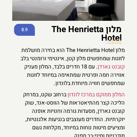
מלון The Henrietta
8.9
Hotel





מלון The Henrietta Hotel הוא בחירה מושלמת
לזוגות שמחפשים מלון קטן, אינטימי ורומנטי בלב
קובנט גארדן
. עם 18 חדרים בלבד, המלון מעניק
אווירה חמה ופרטית שמתאימה במיוחד לזוגות
שמחפשים חוויה מיוחדת בלונדון.
המלון ממוקם במרכז לונדון
ברחוב שקט, במרחק
הליכה קצר מהתיאטראות של הווסט-אנד, שוק
קובנט גארדן, מסעדות גורמה וחנויות אופנה
יוקרתיות. החדרים מעוצבים בנגיעות אלגנטיות,
ומציעים מיטות נוחות במיוחד, מקלחות גשם
מודרניות ומיני-בר מפנק.