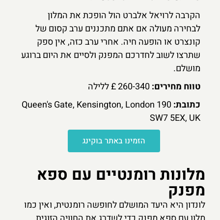
הקרבה לרויאל אלברט הול הופכת את המלון
לבחירה מעולה אם אתם מתכננים ערב קסום של
קונצרט או הופעה חיה. אחרי ערב כזה, אין ספק
שתרצו לשוב לחדרכם המפנק ולסיים את היום ברוגע
מושלם.
טווח מחירים:
260-340 £ ללילה
כתובת:
190 Queen's Gate, Kensington, London
SW7 5EX, UK
הזמינו באתר בוקינג
מלונות רומנטיים עם ספא
מפנק
לונדון היא היעד המושלם לחופשה רומנטית, ואין כמו
מלון עם ספא מפנק כדי לשדרג את החוויה הזוגית.