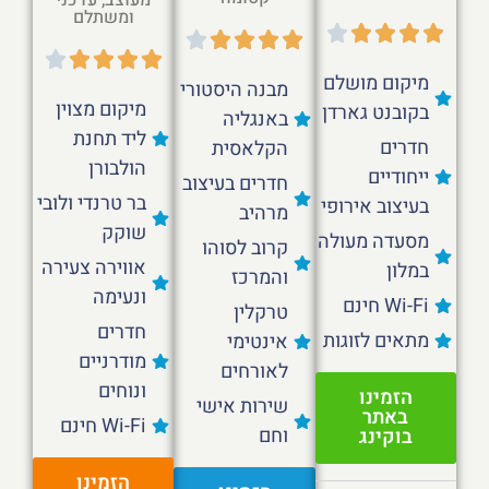
ומשתלם
מיקום מושלם
מבנה היסטורי
מיקום מצוין
בקובנט גארדן
באנגליה
ליד תחנת
חדרים
הקלאסית
הולבורן
ייחודיים
חדרים בעיצוב
בר טרנדי ולובי
בעיצוב אירופי
מרהיב
שוקק
מסעדה מעולה
קרוב לסוהו
אווירה צעירה
במלון
והמרכז
ונעימה
Wi-Fi חינם
טרקלין
חדרים
מתאים לזוגות
אינטימי
מודרניים
לאורחים
ונוחים
הזמינו
שירות אישי
באתר
Wi-Fi חינם
וחם
בוקינג
הזמינו