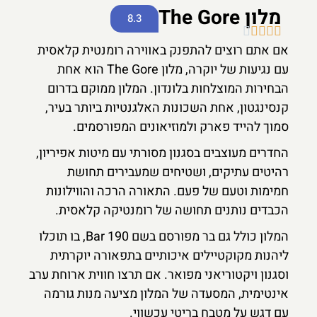
מלון The Gore
8.3





אם אתם רוצים להתפנק באווירה רומנטית קלאסית
עם נגיעות של יוקרה, מלון The Gore הוא אחת
הבחירות המוצלחות בלונדון. המלון ממוקם בדרום
קנסינגטון, אחת השכונות האלגנטיות ביותר בעיר,
סמוך להייד פארק ולמוזיאונים המפורסמים.
החדרים מעוצבים בסגנון מסורתי עם מיטות אפיריון,
רהיטים עתיקים, ושטיחים שמעבירים תחושת
חמימות וטעם של פעם. התאורה הרכה והווילונות
הכבדים נותנים תחושה של רומנטיקה קלאסית.
המלון כולל גם בר מפורסם בשם Bar 190, בו תוכלו
ליהנות מקוקטיילים איכותיים בתפאורה יוקרתית
וסגנון ויקטוריאני מפואר. אם תרצו חווית ארוחת ערב
אינטימית, המסעדה של המלון מציעה מנות גורמה
עם דגש על מטבח בריטי עכשווי.