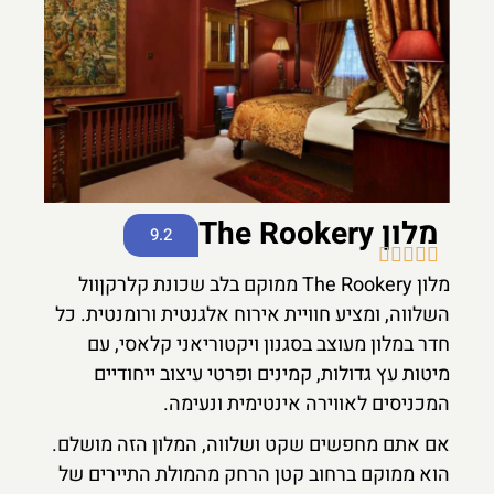
מלון The Rookery
9.2





מלון The Rookery ממוקם בלב שכונת קלרקןוול
השלווה, ומציע חוויית אירוח אלגנטית ורומנטית. כל
חדר במלון מעוצב בסגנון ויקטוריאני קלאסי, עם
מיטות עץ גדולות, קמינים ופרטי עיצוב ייחודיים
המכניסים לאווירה אינטימית ונעימה.
אם אתם מחפשים שקט ושלווה, המלון הזה מושלם.
הוא ממוקם ברחוב קטן הרחק מהמולת התיירים של