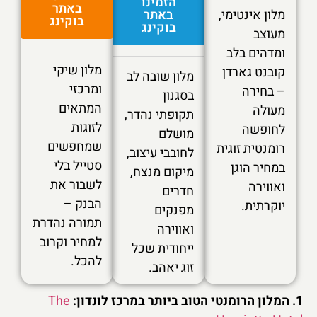
הזמינו
באתר
מלון אינטימי,
באתר
בוקינג
בוקינג
מעוצב
ומדהים בלב
מלון שיקי
קובנט גארדן
מלון שובה לב
ומרכזי
– בחירה
בסגנון
המתאים
מעולה
תקופתי נהדר,
לזוגות
לחופשה
מושלם
שמחפשים
רומנטית זוגית
לחובבי עיצוב,
סטייל בלי
במחיר הוגן
מיקום מנצח,
לשבור את
ואווירה
חדרים
הבנק –
יוקרתית.
מפנקים
תמורה נהדרת
ואווירה
למחיר וקרוב
ייחודית שכל
להכל.
זוג יאהב.
דון:
The