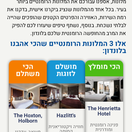
ונות, אספנו עבורכם את המלונות הרומנטיים ביותר
יר. בכל אחד מהמלונות שנציג ביקרנו אישית, בדקנו את
ת השירות, האווירה והפרטים הקטנים שהופכים שהייה
לתי נשכחת. בנוסף, נשתף טיפים שיעזרו לכם להפיק
 המרב מהחופשה הרומנטית שלכם בלונדון.
אלו 3 המלונות הרומנטיים שהכי אהבנו
לונדון:
הכי מומלץ
מושלם
הכי
לזוגות
משתלם
The Henrietta
Hotel
The Hoxton,
Hazlitt's
Holborn
פנינה רומנטית
חוויה ויקטוריאנית
ומודרנית
קסומה
מעוצב, עדכני