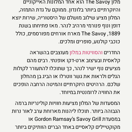
מלון The Savoy הוא אחד המלונות האייקוניים
והיוקרתיים ביותר בלונדון. ממוקם על גדת התמזה,
המלון מציע שילוב מושלם של היסטוריה, שירות יוצא
דופן ונוף פנורמי מרהיב לנהר. מאז פתיחתו בשנת
1889, The Savoy מארח אורחים מפורסמים, כולל
כוכבי קולנוע, סופרים ומלכים.
החדרים
והסוויטות במלון
מעוצבים בהשראה
קלאסית ובעיצוב ארט-דקו אופנתי. רבים מהם
מציעים נוף ישיר לנהר, כך שתוכלו להתעורר לקולות
הגלים ולראות את גשר ווטרלו או הביג בן מהחלון
שלכם. הרהיטים היוקרתיים והמיטה הרחבה הופכים
את החוויה לרומנטית במיוחד.
המסעדות של המלון מציעות חוויות קולינריות ברמה
הגבוהה ביותר. תוכלו ליהנות מארוחת ערב לאור נרות
במסעדת Gordon Ramsay’s Savoy Grill או
מקוקטיילים קלאסיים באחד הברים הוותיקים ביותר