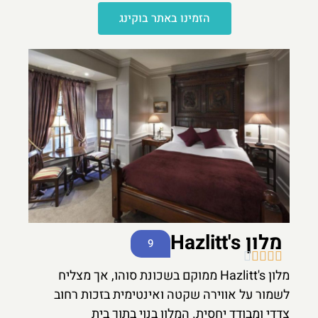
הזמינו באתר בוקינג
מלון Hazlitt's
9





מלון Hazlitt's ממוקם בשכונת סוהו, אך מצליח
לשמור על אווירה שקטה ואינטימית בזכות רחוב
צדדי ומבודד יחסית. המלון בנוי בתוך בית