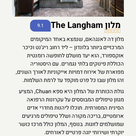
מלון The Langham
9.1





מלון דה לאנגהאם, שנמצא באחד המיקומים
המרכזיים ביותר בלונדון – ליד רחוב ריג'נט וכיכר
אוקספורד, הוא יעד מושלם לחופשה רומנטית
הכוללת פינוקים בלתי נגמרים. עם היסטוריה
מפוארת של אירוח דמויות אייקוניות לאורך השנים,
זהו מלון שבו כל פרט מוקפד עד לרמת השלמות.
גולת הכותרת של המלון היא ספא Chuan, המציע
מגוון טיפולים המבוססים על עקרונות הרפואה
הסינית המסורתית. תוכלו ליהנות מחדרי אדים
ארומטיים, בריכה מקורה ושלל טיפולים מרגיעים
שמושלמים לזוגות. בנוסף, המלון כולל מרכז כושר
יוקרתי ושירותי יוגה פרטיים לאורחים.