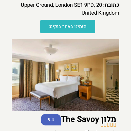
כתובת:
20 Upper Ground, London SE1 9PD,
United Kingdom
הזמינו באתר בוקינג
מלון The Savoy
9.4




