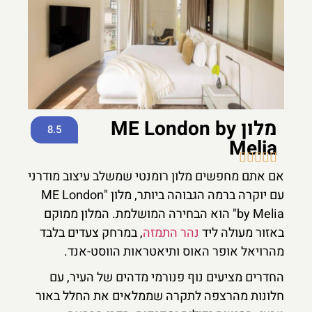
מלון ME London by
8.5
Melia





אם אתם מחפשים מלון רומנטי שמשלב עיצוב מודרני
עם יוקרה ברמה הגבוהה ביותר, מלון "ME London
by Melia" הוא הבחירה המושלמת. המלון ממוקם
באזור מעולה ליד
נהר התמזה
, במרחק צעדים בלבד
מהרויאל אופר האוס ותיאטראות הווסט-אנד.
החדרים מציעים נוף פנורמי מדהים של העיר, עם
חלונות מהרצפה לתקרה שממלאים את החלל באור