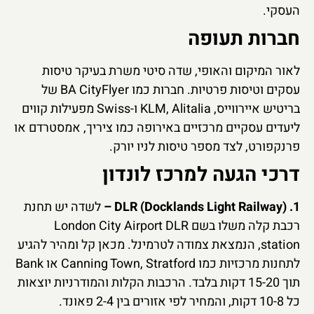
העסקי.
חברות תעופה
לאור המיקום והאופי, שדה סיטי משרת בעיקר טיסות
עסקים וטיסות פרטיות. חברות כמו BA CityFlyer של
בריטיש איירווייס, KLM, Alitalia ו-Swiss מפעילות קווים
ליעדים עסקיים מרכזיים באירופה כמו ציריך, אמסטרדם או
פרנקפורט, לצד מספר טיסות לניו יורק.
דרכי הגעה למרכז לונדון
1. DLR (Docklands Light Railway) –
לשדה יש תחנת
רכבת קלה משלו בשם London City Airport DLR
station, הנמצאת צמודה לטרמינל. מכאן קל ומהיר להגיע
לתחנות מרכזיות כמו Canning Town, Stratford או Bank
תוך 15-20 דקות בלבד. הרכבות הקלות והמודרניות יוצאות
כל 10-8 דקות, והמחיר לפי אזורים בין 2-4 פאונד.