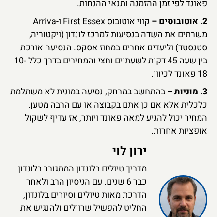
פאונד לפי זמן ההזמנה ותנאי ההנחות.
2. אוטובוסים –
קווי אוטובוס First Essex ו-Arriva
משרתים את השדה בנסיעות למרכז לונדון (ויקטוריה,
סטנסטד) וליעדים אחרים במחוז אסקס. הנסיעה אורכת
בין שעה 45 דקות לשעתיים וחצי והמחירים בדרך כלל 10-
18 פאונד לכיוון.
3. מוניות –
בהתחשב במרחק, נסיעה במונית לא משתלמת
כלכלית אלא אם כן אתם בקבוצה או עם הרבה מטען.
המחיר יכול להגיע למאה פאונד ויותר, אז עדיף לשקול
אופציות אחרות.
ירון לוי
מדריך טיולים בלונדון המתגורר בלונדון
כבר 6 שנים. עם הניסיון הרב ולאחר
הדרכת מאות טיולים וסיורים בלונדון,
החליט להפשיל שרוולים ולהנגיש את