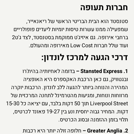
חברות תעופה
סטנסטד הוא הבית הבריטי הראשי של ריאנאייר,
שמפעילה ממנו עשרות טיסות יומיות ליעדים פופולריים
ברחבי אירופה. גם איזיג'ט ממוקמת בסטנסטד, לצד ג'ט2
ועוד שלל חברות Low Cost מאירופה ומהעולם.
דרכי הגעה למרכז לונדון:
1. Stansted Express –
בדומה לאחיותיה בהית'רו
ובגטוויק, גם כאן הרכבת האקספרס היא האופציה
המהירה והנוחה ביותר להגעה ללב לונדון. הרכבות יוקרה
מרווחות ונוחות, ומגיעות מהטרמינל לתחנה המרכזית של
Liverpool Street תוך 50 דקות בלבד, עם יציאה כל 15-30
דקות. המחיר גבוה יחסית ונע בין 19-27 פאונד לכרטיס,
תלוי בזמן ההזמנה ובסוג הכרטיס.
2. Greater Anglia –
חלופה זולה יותר היא רכבות