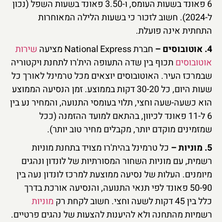
6 פאונד בשעות העומס, ו-3.50 פאונד בשעות השפל (נכון
ל-2024). חשוב לזכור כי בשעות הלילה המאוחרות
התחתית אינה פועלת.
4. אוטובוסים –
חברת National Express מציעה
שירות
אוטובוסים
תכוף בין שדה התעופה הית'רו לתחנת ויקטוריה
שבמרכז העיר. האוטובוסים יוצאים מכל טרמינל לאורך כל
שעות היום, כל 30-20 דקות בממוצע. זמן הנסיעה הממוצע
הוא כשעה-שעה וחצי, תלוי בעומסי התנועה, והמחיר נע בין
6 ל-11 פאונד לכיוון, בהתאם למועד ההזמנה (ככל
שמזמינים מוקדם יותר, מקבלים מחיר טוב יותר).
5. מוניות –
כל טרמינל בהית'רו מצויד בתחנת מוניות
רשמית, עם מוניות השחור המסורתיות של לונדון ונהגים
מיומנים. העלות של נסיעה ממוצעת למרכז לונדון נעה בין
50-90 פאונד לפי תנאי התנועה, והנסיעה אורכת בדרך
כלל בין 45 דקות לשעה וחצי. חשוב לקחת רק
מוניות
רשמיות מהתחנה ולא להיענות להצעות של נהגים פרטיים.