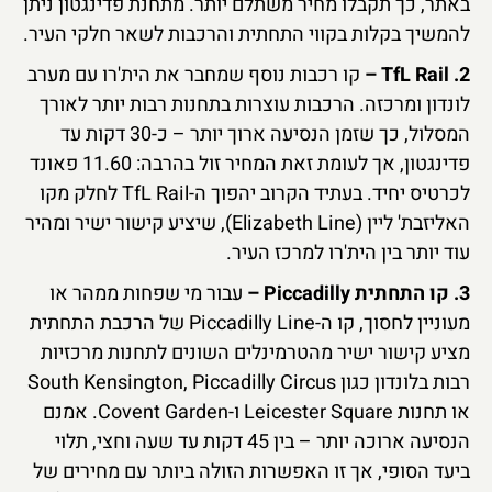
באתר, כך תקבלו מחיר משתלם יותר. מתחנת פדינגטון ניתן
להמשיך בקלות בקווי התחתית והרכבות לשאר חלקי העיר.
2. TfL Rail –
קו רכבות נוסף שמחבר את הית'רו עם מערב
לונדון ומרכזה. הרכבות עוצרות בתחנות רבות יותר לאורך
המסלול, כך שזמן הנסיעה ארוך יותר – כ-30 דקות עד
פדינגטון, אך לעומת זאת המחיר זול בהרבה: 11.60 פאונד
לכרטיס יחיד. בעתיד הקרוב יהפוך ה-TfL Rail לחלק מקו
האליזבת' ליין (Elizabeth Line), שיציע קישור ישיר ומהיר
עוד יותר בין הית'רו למרכז העיר.
3. קו התחתית Piccadilly –
עבור מי שפחות ממהר או
מעוניין לחסוך, קו ה-Piccadilly Line של הרכבת התחתית
מציע קישור ישיר מהטרמינלים השונים לתחנות מרכזיות
רבות בלונדון כגון South Kensington, Piccadilly Circus
או תחנות Leicester Square ו-Covent Garden. אמנם
הנסיעה ארוכה יותר – בין 45 דקות עד שעה וחצי, תלוי
ביעד הסופי, אך זו האפשרות הזולה ביותר עם מחירים של