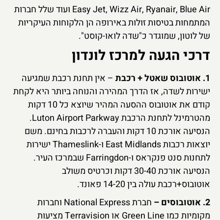
Easy Jet, Wizz Air, Ryanair, Blue Air ועוד שלל חברות
המתמחות בטיסות זולות באירופה הן הלקוחות העיקריות
של לוטון, שמוגדר כ"שדה לואו-קוסט".
דרכי הגעה למרכז לונדון
1. אוטובוס שאטל + רכבת
– אין תחנת רכבת שמגיעה
ישירות לשדה, אז הדרך המהירה והנוחה ביותר היא לקחת
קודם את אוטובוס ההסעה המהיר שיוצא כל 10 דקות
מהטרמינל לתחנת הרכבת Luton Airport Parkway.
הנסיעה אורכת 10 דקות והעברה לרכבות בחינם. משם
יוצאות רכבות East Midlands ו-Thameslink ישירות
לתחנות סנט פנקראס ו-Farringdon שבמרכז העיר.
הנסיעה אורכת 30-40 דקות וכרטיס משולב
אוטובוס+רכבת עולה בין 14-20 פאונד.
2. אוטובוסים –
חברת National Express וחברות
מקומיות כמו Green Line או Terravision מציעות