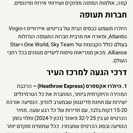
קפה, אולמות המתנה מפנקים ושירותי אירוח ופיננסים.
חברות תעופה
הית'רו משמש כבסיס הבית של בריטיש איירווייס ו-Virgin
Atlantic, ומארח את מרבית חברות התעופה הגדולות
בעולם כולל הקבוצות של One World, Sky Team ו-Star
Alliance. מכאן ממריאות טיסות ליעדים מגוונים בכל רחבי
העולם.
דרכי הגעה למרכז העיר
1. הית'רו אקספרס (Heathrow Express) –
הרכבת
המהירה והיוקרתית ביותר, המחברת את כל הטרמינלים
ישירות עם תחנת פדינגטון שבמערב לונדון. הנסיעה אורכת
15-20 דקות בלבד, עם תדירות של כל רבע שעה. מחיר
הכרטיס נע בין 25 ל-32 פאונד (נכון ל-2024) ותלוי בזמן
הנסיעה ובסוג הכרטיס שתבחרו. ככל שתזמינו מוקדם יותר