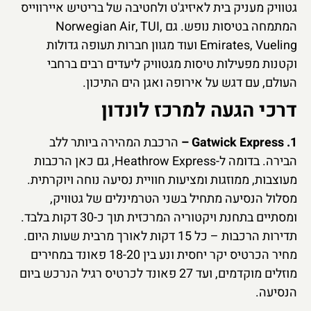
גטוויק מעניק בית לאיזיג'ט ולחטיבה של בריטיש איירווייס
המתמחה בטיסות נופש. גם Norwegian Air, TUI,
Emirates, Vueling ועוד מגוון חברות תעופה גדולות
וקטנות מפעילות טיסות מגטוויק ליעדים רבים ברחבי
העולם, עם דגש על אירופה ואגן הים התיכון.
דרכי הגעה למרכז לונדון
1. Gatwick Express –
הרכבת המהירה ביותר ללב
הבירה. בדומה ל-Heathrow Express, גם כאן הרכבות
מעוצבות, ממוזגות ומציעות חוויית נסיעה נוחה ויוקרתית.
מסלול הנסיעה מתחיל בשני הטרמינלים של גטוויק,
ומסתיים בתחנת ויקטוריה המרכזית תוך כ-30 דקות בלבד.
תדירות הרכבות – כל 15 דקות לאורך מרבית שעות היום.
מחיר הכרטיס יקר יחסית ונע בין 18-20 פאונד במחירים
מוזלים מוקדמים, ועד 27 פאונד לכרטיס רגיל הנרכש ביום
הנסיעה.