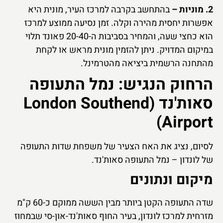
2. מוניות –
בהתחשב בקרבה למרכז העיר, מונית היא
אפשרות יחסית מהירה וקלה. זמן נסיעה ממוצע למרכז
הוא כחצי שעה, והמחיר בסביבות ה-20-40 פאונד תלוי
במיקום המדויק. ניתן להזמין מונית מראש או לקחת
מהתחנה הרשמית ביציאה מהטרמינל.
הרחוק הנגיש: נמל התעופה
סאות'נד (London Southend
Airport)
לסיום, נציג את האח הצעיר של משפחת שדות התעופה
של לונדון – נמל התעופה סאות'נד.
מיקום ונתונים
שדה התעופה הקטן ביותר מבין הששה ממוקם כ-60 ק"מ
מזרחית למרכז לונדון, בעיר החוף סאות'נד-און-סי שבמחוז