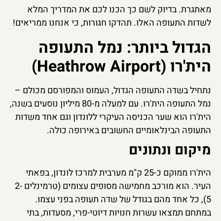
מאתגרת. בדיוק לשם כך הכנו לכם את המדריך המלא
לשדות התעופה האלו. תהדקו חגורות, כי אנחנו ממריאים!
הגדול ביותר: נמל התעופה
הית'רו (Heathrow Airport)
נתחיל בשדה התעופה הגדול, העמוס והמפורסם מכולם –
נמל התעופה הית'רו. עם למעלה מ-80 מיליון נוסעים בשנה,
הית'רו הוא שער הכניסה העיקרי ללונדון וגם אחד משדות
התעופה הבינלאומיים החשובים באירופה כולה.
מיקום ונתונים
הית'רו ממוקם כ-25 ק"מ מערבית למרכז לונדון, בפאתי
העיר. הוא מורכב מחמישה מסופים עצומים (טרמינלים 2-
5), כל אחד מהם בגודל של שדה תעופה בפני עצמו.
במתחם תמצאו עשרות חנויות דיוטי-פרי, מסעדות, בתי