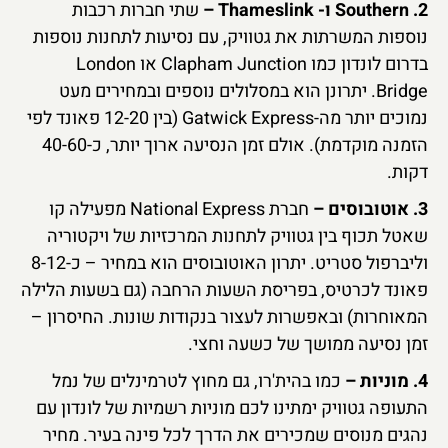
2. Southern ו- Thameslink –
שתי חברות רכבות
נוספות המשרתות את גטוויק, עם נסיעות לתחנות נוספות
בדרום לונדון כמו Clapham Junction או London
Bridge. יתרונן הוא במסלולים נוספים ובמחירים מעט
נמוכים יותר מה-Gatwick Express (בין 12-20 פאונד לפי
הזמנה מוקדמת). אולם זמן הנסיעה ארוך יותר, כ-40-60
דקות.
3. אוטובוסים –
חברת National Express מפעילה קו
שאטל תכוף בין גטוויק לתחנות המרכזיות של ויקטוריה
וליברפול סטריט. יתרון האוטובוסים הוא במחיר – כ-8-12
פאונד לכרטיס, בפריסת השעות הרחבה (גם בשעות הלילה
המאוחרות) ובאפשרות לעצור בנקודות שונות. החיסרון –
זמן נסיעה ממושך של כשעה וחצי.
4. מוניות –
כמו בהית'רו, גם מחוץ לטרמינלים של נמל
התעופה גטוויק ימתינו לכם מוניות רשמיות של לונדון עם
נהגים מנוסים שמכירים את הדרך לכל פינה בעיר. מחיר