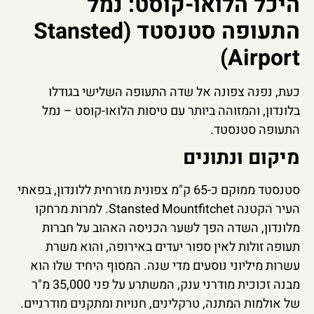
היכל הלואו-קוסט: נמל
התעופה סטנסטד (Stansted
Airport)
כעת, נפנה צפונה אל שדה התעופה השלישי בגודלו
בלונדון, והמזוהה ביותר עם טיסות הלואו-קוסט – נמל
התעופה סטנסטד.
מיקום ונתונים
סטנסטד ממוקם כ-65 ק"מ צפונית מזרחית ללונדון, בפאתי
העיר הקטנה Stansted Mountfitchet. למרות מרחקו
מלונדון, השדה הפך לשער הכניסה האהוב על חברות
תעופה זולות לאין ספור יעדים באירופה, והוא משרת
עשרות מיליוני נוסעים מדי שנה. המסוף היחיד שלו הוא
מבנה זכוכית מודרני ענק, המשתרע על פני 35,000 מ"ר
של אולמות המתנה, טרקלינים, חנויות ומתקנים מודרניים.