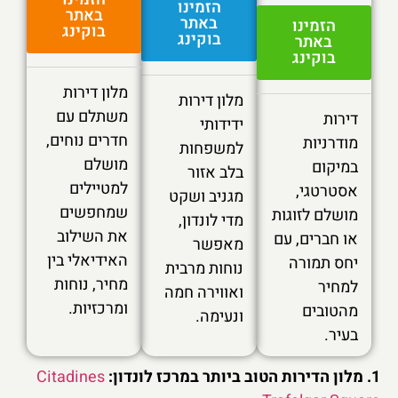
הזמינו
באתר
באתר
הזמינו
בוקינג
בוקינג
באתר
בוקינג
מלון דירות
מלון דירות
משתלם עם
דירות
ידידותי
חדרים נוחים,
מודרניות
למשפחות
מושלם
במיקום
בלב אזור
למטיילים
אסטרטגי,
מגניב ושקט
שמחפשים
מושלם לזוגות
מדי לונדון,
את השילוב
או חברים, עם
מאפשר
האידיאלי בין
יחס תמורה
נוחות מרבית
מחיר, נוחות
למחיר
ואווירה חמה
ומרכזיות.
מהטובים
ונעימה.
בעיר.
1. מלון הדירות הטוב ביותר במרכז לונדון:
Citadines