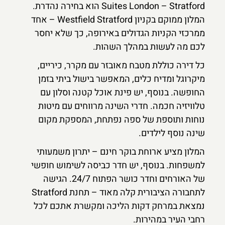
Suites London – Stratford הוא בחירה נהדרת.
המלון ממוקם בקניון Westfield Stratford – אחד
ממרכזי הקניות הגדולים באירופה, כך שלא יחסר
לכם מה לעשות במהלך השהות.
כל דירה כוללת מטבח מאובזר עם מקרר, כיריים,
מיקרוגל ומדיח כלים, המאפשר בישול ביתי בזמן
החופשה. בנוסף, יש פינת אוכל קטנה וסלון עם
טלוויזיה חכמה. חדרי השינה מרווחים עם מיטות
נוחות ותוספת של ספה נפתחת, המספקת מקום
שינה נוסף לילדים.
המלון מציע ארוחת בוקר חינם – יתרון משמעותי
למשפחות. בנוסף, יש חדר כביסה לשימוש חופשי
של האורחים וחדר כושר הפתוח 24/7. הגישה
לתחבורה הציבורית קלה מאוד – תחנת Stratford
נמצאת במרחק דקות הליכה ומקשרת אתכם לכל
רחבי העיר במהירות.