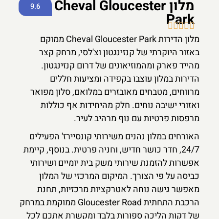
מלון Cheval Gloucester
9.6
Park





מלון הדירות Cheval Gloucester Park ממוקם
באזור היוקרתי של קנזינגטון וצ'לסי, מרחק קצר
מהייד פארק ומהמוזיאונים של דרום קנזינגטון.
הדירות במלון עוצבו בקפידה ומציעות חללים
מרווחים, מטבחים מאובזרים במלואם, סלון מפואר
ואזורי ישיבה נוחים. חלק מהיחידות אף כוללות
מרפסות פרטיות עם נוף מרהיב לעיר.
האורחים במלון נהנים משירותי קונסיירז' הפעילים
24/7, חדר כושר חדיש, וחניה פרטית. בנוסף, קיימת
אפשרות להזמנת שירותי משק בית יומיים ושירותי
כביסה על פי הצורך. המיקום המרכזי של המלון
מאפשר גישה נוחה לאטרקציות מרכזיות, תחנת
הרכבת התחתית Gloucester Road ממוקמת במרחק
של דקות הליכה ספורות בלבד ומקשרת אתכם לכל