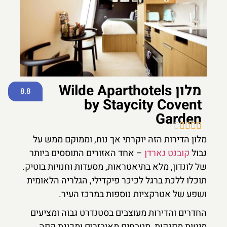
מלון Wilde Aparthotels
8.8
by Staycity Covent
Garden





מלון הדירות הזה יוקרתי אך נוח, וממוקם ממש על
גבול
קובנט גארדן
– אחד האזורים התוססים ביותר
של לונדון, מלא בתיאטראות, מסעדות וחנויות בוטיק.
תוכלו ללכת ברגל לכיכר פיקדילי, הגלריה הלאומית
ושפע של אטרקציות נוספות במרכז העיר.
החדרים והדירות מעוצבים בסטנדרט גבוה ומציעים
מיטות מפנקות, מטבחים מאובזרים ומכונת קפה