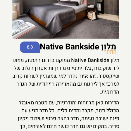
מלון Native Bankside
8.8





מלון Native Bankside ממוקם בדרום התמזה, ממש
ליד שוק בורו, גלריית טייט מודרן ותיאטרון הגלוב של
שייקספיר. זהו אזור נהדר למי שמעוניין לשהות קרוב
למרכז אך ליהנות גם מהאווירה הייחודית של הגדה
הדרומית.
הדירות כאן מרווחות ומודרניות, עם מטבח מאובזר
הכולל תנור, מקרר ומדיח כלים. כל חדר מגיע עם
פינת ישיבה נעימה, חדר רחצה פרטי ושירות ניקיון
סדיר. במקום יש גם חדר כושר חינם לאורחים, כך