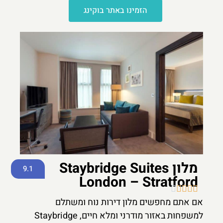
הזמינו באתר בוקינג
מלון Staybridge Suites
9.1
London – Stratford





אם אתם מחפשים מלון דירות נוח ומשתלם
למשפחות באזור מודרני ומלא חיים, Staybridge