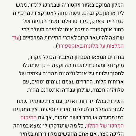
המלון ממוקם באזור ויקטוריה שבמרכז לונדון, ממש
ליד ארמון בקינגהם. גישה נוחה לאטרקציות מרכזיות
כמו הייד פארק, כיכר טרפלגר ואזור הקניות של
רחוב אוקספורד הופכת אותו לבחירה מעולה למי
שרוצה להישאר קרוב לאתרי התיירות המרכזיים (
עוד
המלצות על מלונות באוקספורד
).
בחדרים תמצאו מטבחון מאובזר הכולל מקרר,
מיקרוגל ומערכת להכנת תה וקפה – כך שתוכלו
לחסוך עלויות על אוכל וליהנות מהכנה עצמית של
ארוחות קלות. החדרים עצמם נעימים ונוחים, עם
טלוויזיה חכמה, שולחן עבודה ואינטרנט מהיר.
השירות במלון ידידותי ואדיב, עם צוות שתמיד שמח
לעזור בהמלצות לטיולים וסידורי נסיעות. אין מתקנים
כמו מסעדה או חדר כושר במקום, אך עם
המיקום
המרכזי של המלון
, כל מה שתזדקקו לו נמצא במרחק
הליכה קצר. אם אתם מחפשים מלון דירות במחיר