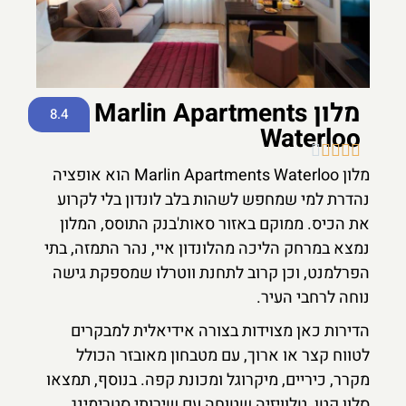
מלון Marlin Apartments
8.4
Waterloo





מלון Marlin Apartments Waterloo הוא אופציה
נהדרת למי שמחפש לשהות בלב לונדון בלי לקרוע
את הכיס. ממוקם באזור סאות'בנק התוסס, המלון
נמצא במרחק הליכה מהלונדון איי, נהר התמזה, בתי
הפרלמנט, וכן קרוב לתחנת ווטרלו שמספקת גישה
נוחה לרחבי העיר.
הדירות כאן מצוידות בצורה אידיאלית למבקרים
לטווח קצר או ארוך, עם מטבחון מאובזר הכולל
מקרר, כיריים, מיקרוגל ומכונת קפה. בנוסף, תמצאו
סלון קטן, טלוויזיה שטוחה עם שירותי סטרימינג,