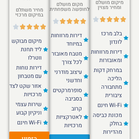
מיקום מושלם
מקום מושלם
ומחיר מצוין
לחופשה משפחתית
מחיר משתלם
במיקום מרכזי
בלב מרכז
דירות מרווחות
מיקום מבוקש
לונדון
במיוחד
ליד תחנת
דירות מרווחות
מטבח מאובזר
ווטרלו
ומאובזרות
לכל צורך
דירות נוחות
במרחק דקות
עיצוב מודרני
עם מטבחון
הליכה
וחדשני
אזור שקט לצד
מתחבורה
סופרמרקטים
מרכזיות
ציבורית
בסביבה
שירות עצמי
Wi-Fi חינם
קרוב
וניקיון קבוע
מכונת כביסה
לאטרקציות
Wi-Fi חינם
בחלק
מרכזיות
מהדירות
הזמינו