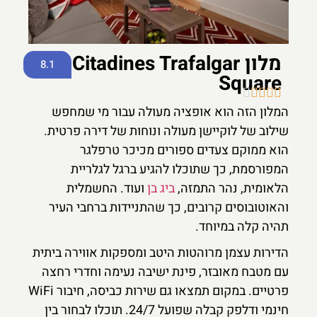
מלון Citadines Trafalgar
8.1
Square





המלון הזה הוא אופציה מעולה עבור מי שמחפש
שילוב של לוקיישן מעולה ונוחות של דירה פרטית.
הוא ממוקם צעדים ספורים מכיכר טרפלגר
המפורסמת, כך שתוכלו להגיע ברגל לגלריית
הלאומית, נהר התמזה,
ביג בן
ועוד. החשמלית
והאוטובוסים קרובים, כך שהתניידות ברחבי העיר
תהיה קלה במיוחד.
הדירות עצמן מרוהטות היטב ומספקות אווירה ביתית
עם מטבח מאובזר, פינת ישיבה נעימה וחדרי רחצה
פרטיים. במקום תמצאו גם שירות כביסה, חיבור WiFi
חינמי ודלפק קבלה שפועל 24/7. תוכלו לבחור בין