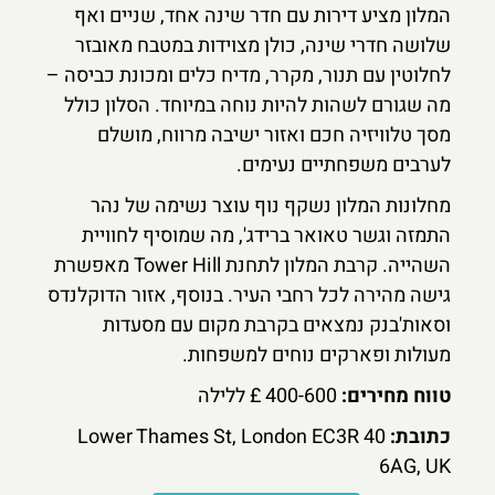
המלון מציע דירות עם חדר שינה אחד, שניים ואף
שלושה חדרי שינה, כולן מצוידות במטבח מאובזר
לחלוטין עם תנור, מקרר, מדיח כלים ומכונת כביסה –
מה שגורם לשהות להיות נוחה במיוחד. הסלון כולל
מסך טלוויזיה חכם ואזור ישיבה מרווח, מושלם
לערבים משפחתיים נעימים.
מחלונות המלון נשקף נוף עוצר נשימה של נהר
התמזה וגשר טאואר ברידג', מה שמוסיף לחוויית
השהייה. קרבת המלון לתחנת Tower Hill מאפשרת
גישה מהירה לכל רחבי העיר. בנוסף, אזור הדוקלנדס
וסאות'בנק נמצאים בקרבת מקום עם מסעדות
מעולות ופארקים נוחים למשפחות.
טווח מחירים:
400-600 £ ללילה
כתובת:
40 Lower Thames St, London EC3R
6AG, UK