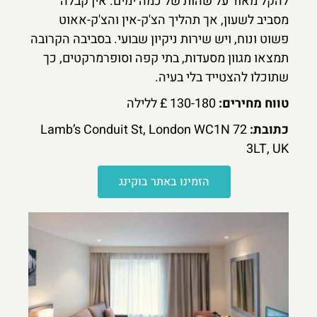
להקל מאוד על שהות של כמה ימים. אין קבלה
מסביב לשעון, אך תהליך הצ'ק-אין והצ'ק-אאוט
פשוט ונוח, ויש שירות ניקיון שבועי. בסביבה הקרובה
תמצאו מגוון מסעדות, בתי קפה וסופרמרקטים, כך
שתוכלו להצטייד בלי בעיה.
טווח מחירים:
130-180 £ ללילה
כתובת:
72 Lamb’s Conduit St, London WC1N
3LT, UK
הזמינו באתר בוקינג