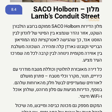
מלון SACO Holborn –
8.4
Lamb’s Conduit Street





מלון הדירות SACO Holborn ממוקם ברובע הולבורן
השקט, אזור נהדר שנמצא בין הסיטי של לונדון לבין
הווסט אנד, כך שהגישה לאטרקציות כמו המוזיאון
הבריטי וקובנט גארדן קלה ומהירה. השכונה משלבת
בין אווירה מקומית נינוחה לבין קרבה לכל מה שמרכז
העיר מציע.
כל דירה מאובזרת לחלוטין וכוללת מטבח מודרני עם
כיריים, תנור, מקרר וכלי מטבח – פתרון מושלם
לאורחים שמעדיפים לבשל חלק מהארוחות שלהם.
בנוסף, הדירות מגיעות עם סלון מרוהט, שולחן אוכל
ו-WiFi חינמי.
המקום מספק גם מכונת כביסה ומייבש, מה שיכול