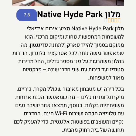
מלון Native Hyde Park
7.8





מלון Native Hyde Park מציע אירוח אידיאלי
למשפחות המחפשות נוחות ומיקום מרכזי. הוא
ממוקם בסמוך להייד פארק ולתחנת פדינגטון, מה
שמאפשר גישה נוחה לכל אטרקציה בלונדון. הדירות
במלון משתרעות על פני מספר גדלים, החל מדירות
סטודיו ועד דירות עם שני חדרי שינה – פרקטיות
מאוד למשפחות.
בכל דירה יש מטבחון מאובזר שכולל מקרר, כיריים,
מיקרוגל ומדיח כלים – מה שמאפשר הכנת ארוחות
משפחתיות בקלות. בנוסף, תמצאו אזור ישיבה נעים
עם טלוויזיה חכמה ושירות Wi-Fi חינם. החדרים
נקיים ומעוצבים בפשטות אלגנטית, כדי להעניק לכם
תחושה של בית רחוק מהבית.