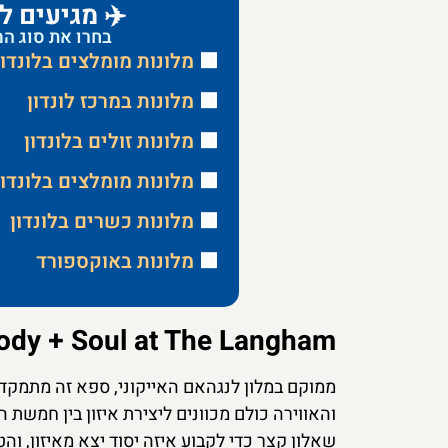
✈️ מגיעים ל
בחרו את סוג המ
🟩
מלונות מומלצים בלונדון
🟩
מלונות במרכז לונדון
🟩
מלונות זולים בלונדון
🟩
מלונות מומלצים בלונדו
🟩
מלונות כשרים בלונדון
🟩
מלונות באוקספורד
Chuan Body + Soul at The Langham: ש
והאווירה כולם מכוונים ליצירת איזון בין חמשת 
שאלון קצר כדי לקבוע איזה יסוד יצא מאיזון, וה