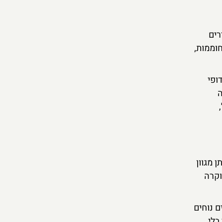
רים
וממות,
ופי
ה
 מגוון
וקרה
ם נוחים
בלי