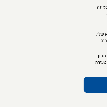
ל בנק), סאונה
א שלו,
היב
גוון
 צעירה