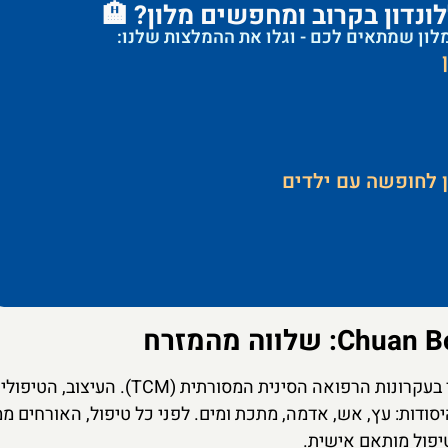
לונדון בקרוב ומחפשים מלון? 🏨
לון שמתאים לכם - וגלו את ההמלצות שלנו:
ן לחופשה עם ילדים
לווה מהמזרח
ממוקם במלון לנגהאם האייקוני, ספא זה מתמקד בעקרונות הרפואה הסינית המסורתית (TCM). העיצוב, הט
היסודות: עץ, אש, אדמה, מתכת ומים. לפני כל טיפול, האורחים מ
טיפול מותאם אישית.