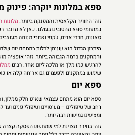
ספא במלונות יוקרה: פינוק מ
זוהי החוויה הקלאסית והמפנקת ביותר.
מלונות ה
במתחמי ספא מהטובים בעולם. כאן לא מדובר רק 
סאונות, חדרי אדים, ג'קוזי ואזורי מנוחה מעוצבים
היתרון הגדול הוא שניתן לבלות במתחם יום שלם,
והמתקנים ברמה הגבוהה ביותר. זוהי אופציה מוש
להרגיש כמו מלך או מלכה ליום אחד. רבים
ממלונות 5 הכוכ
שימוש במתקנים ולפעמים גם ארוחה קלה או כו
ספא יום
ספא יום הוא מתחם עצמאי שאינו חלק ממלון, וה
רחב של טיפולים – מעיסויים וטיפולי פנים ועד למ
ומציעים גמישות רבה יותר.
זוהי בחירה מצוינת למי שמחפש הפסקה קצרה ש
יותר, והאווירה בדרך כלל יותר אינטימית ופחות 