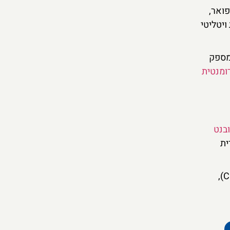
פואר,
ויטליטי
 מספק
ומנטית
בנט
ית
האורחים עוברים בין בריכות בטמפרטורות שונות – מהמים הקפואים (Frigidarium) ועד למים החמים (Caldarium),