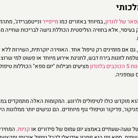
לכותי
פאר של לונדון
, במיוחד באזורים כמו
מייפייר
ונייטסברידג', מתהד
בעיסוי, אלא בחוויה הוליסטית הכוללת גישה לבריכות שחייה מח
.
 גם אם מזמינים רק טיפול אחד. האווירה יוקרתית, השירות ללא ד
למת לזוגות בירח דבש, לחגיגת אירוע מיוחד או פשוט למי שרוצ
בים בלונדון
מציעים חבילות "יום ספא" הכוללות טיפול,
ס שמפניה.
וא מוקדש כולו לטיפולים ולרוגע. המקומות האלה מתמקדים במתן
ניקור, פדיקור וטיפולי גוף מיוחדים. הם נגישים יותר ממלונות הי
ל שעה-שעתיים באמצע יום עמוס של סידורים או
קניות
. המחירי
רשמית. ספא יום הוא פתרון אידיאלי לקבל טיפול איכותי ומקצועי 