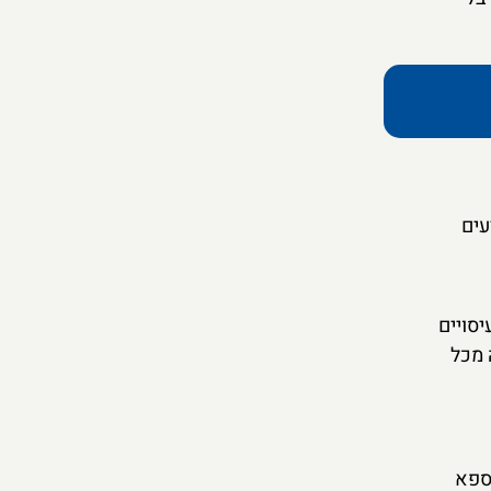
עים
יסויים
 מכל
ספא