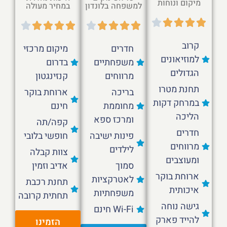
מיקום ונוחות
למשפחה בלונדון
במחיר מעולה
קרוב
חדרים
מיקום מרכזי
למוזיאונים
משפחתיים
בדרום
הגדולים
מרווחים
קנזינגטון
תחנת מטרו
בריכה
ארוחת בוקר
במרחק דקות
מחוממת
חינם
הליכה
ומרכז ספא
קפה/תה
חדרים
פינות ישיבה
חופשי בלובי
מרווחים
לילדים
צוות קבלה
ומעוצבים
סמוך
אדיב וזמין
ארוחת בוקר
לאטרקציות
תחנת רכבת
איכותית
משפחתיות
תחתית קרובה
גישה נוחה
Wi-Fi חינם
להייד פארק
הזמינו