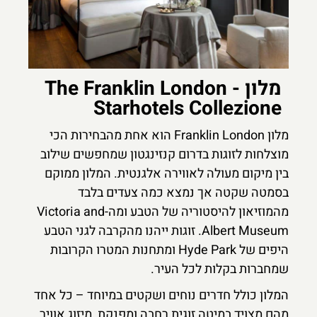
מלון The Franklin London -
Starhotels Collezione
מלון Franklin London הוא אחת מהבחירות הכי
מוצלחות לזוגות בדרום קנזינגטון שמחפשים שילוב
בין מיקום מעולה לאווירה אלגנטית. המלון ממוקם
בסמטה שקטה אך נמצא כמה צעדים בלבד
מהמוזיאון להיסטוריה של הטבע ומה-Victoria and
Albert Museum. זוגות ייהנו מהקרבה לגני הטבע
היפים של Hyde Park ומתחנות המטרו הקרובות
שמחברות בקלות לכל העיר.
המלון כולל חדרים נוחים ושקטים במיוחד – כל אחד
מהם מצויד במיטה זוגית רחבה ומפנקת, מיזוג אוויר,