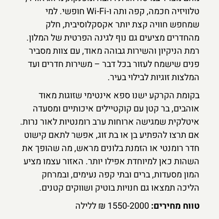
טלוויזיה חכמה, קפה ותה ו-Wi-Fi חופשי. למי
שמחפש חוויה קצת יותר אקסקלוסיבית, חלק
מהחדרים מציעים גם נוף לגינה הפרטית של המלון.
רמת הניקיון והשירות גבוהה מאוד, עם צוות מסביר
פנים שישמח לעזור בכל דבר – משירות חדרים ועד
המלצות זוגיות לבילוי בעיר.
בקומת הקרקע ישנו ספא אינטימי שזוגות מאוד
אוהבים, בר קטן עם קוקטיילים איכותיים ומסעדה
איטלקית שמגישה ארוחות ערב רומנטיות לאור נרות.
אם תרצו להפתיע בן או בת זוג, אפשר לתאם קישוט
חדר רומנטי או הזמנת בלונים מראש, מה שהופך את
השהות כאן למיוחדת אפילו יותר. האזור עצמו מציע
המון מסעדות, ברים ובתי קפה נעימים, ובמרחק
הליכה תמצאו גם חנויות בוטיק ושווקים קטנים.
טווח מחירים:
1550-2000 ₪ ללילה