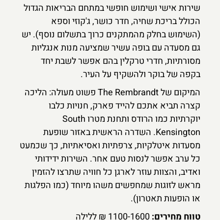
שירות אישי ושימוש חופשי במתחם הבריאות הגדול
הכולל בריכת שחיה, חדר כושר, ג'קוזי וספא
(השימוש בחלק מהמתקנים כרוך בתשלום נוסף). יש
גם מסעדה עם בופה עשיר שמציעה מנות אנגליות
מסורתיות, חדרי טרקלין בהם אפשר לשבת יחד
בקפה של בוקר ולהשקיף על העיר.
המיקום של The Rembrandt פשוט מעולה: הליכה
קצרה תביא אתכם להייד פארק, חנויות כלבו
יוקרתיות כמו הרודס ותחנת מטרו South
Kensington. השדרה הראשית באזור שופעת
מסעדות איטלקיות, צרפתיות ואסיאתיות, כך שכמעט
כל ערב אפשר לנסות טעם אחר. השירות ידידותי
ואדיב, והצוות עוזר לארגן כל חוויה שתרצו להזמין
מראש לזוגות שמחפשים משהו מיוחד (כמו הפלגות
או הופעות תאטרון).
טווח מחירים:
1100-1600 ₪ ללילה