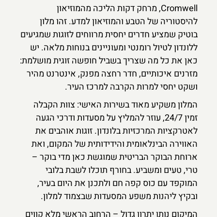
Cromwell, מרחק דקות הליכה מהמוזיאון
להיסטוריה של הטבע והמוזיאון למדע. זהו מלון
בוטיק שמציע חדרים יחסית מרווחים לזוגות שמגיעים
ללונדון לטיול רומנטי ומעוניינים בנוחות מלאה. יש
כאן את כל מה שצריך בשביל חופשה זוגית מושלמת:
מזרנים איכותיים, חדר רחצה מפנק, אינטרנט מהיר
ושקט יחסי למרות הקרבה למרכז העיר.
המלון משקיע מאוד בשירות האישי: צוות הקבלה
זמין 24/7, עוזר להמליץ על מסעדות ודרכי הגעה
לאטרקציות המרכזיות בלונדון. זוגות אוהבים את
האווירה הבינלאומית והידידותית של המקום, ואת
ארוחת הבוקר הבריטית שמוגשת כאן מדי בוקר –
טרי, טעים ומשביע. בחורף תוכלו לשבת בלובי
המוקפד עם כוס קפה חם ולתכנן את היום בעיר,
ובקיץ ליהנות משפע המסעדות שבצמוד למלון.
המיקום נותן יתרון גדול – הרחוב הראשי מלא קווים