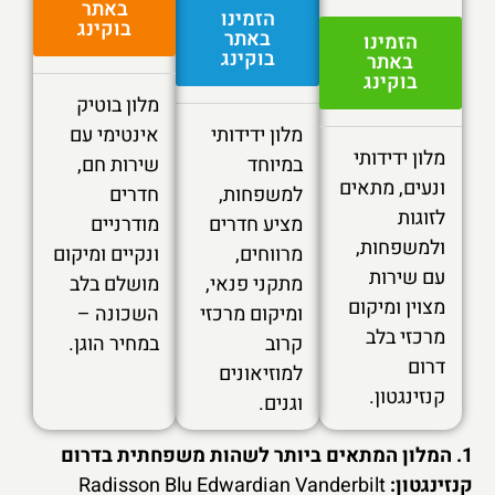
באתר
הזמינו
בוקינג
באתר
הזמינו
בוקינג
באתר
בוקינג
מלון בוטיק
מלון ידידותי
אינטימי עם
מלון ידידותי
במיוחד
שירות חם,
ונעים, מתאים
למשפחות,
חדרים
לזוגות
מציע חדרים
מודרניים
ולמשפחות,
מרווחים,
ונקיים ומיקום
עם שירות
מתקני פנאי,
מושלם בלב
מצוין ומיקום
ומיקום מרכזי
השכונה –
מרכזי בלב
קרוב
במחיר הוגן.
דרום
למוזיאונים
קנזינגטון.
וגנים.
1. המלון המתאים ביותר לשהות משפחתית בדרום
קנזינגטון:
Radisson Blu Edwardian Vanderbilt