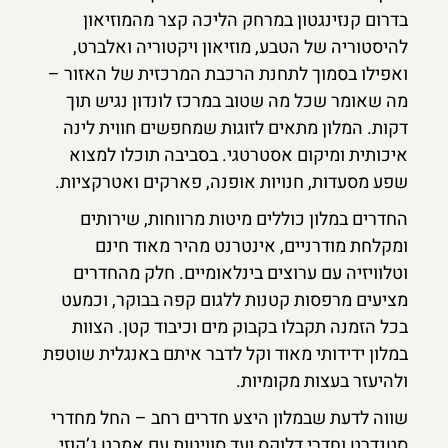
בדרום קנזינגטון במרחק הליכה קצר מהמוזיאון
להיסטוריה של הטבע, מוזיאון ויקטוריה ואלברט,
ואפילו בסמוך לתחנת הרכבת המרכזית של האזור –
מה שאומר שכל מה שטוב במרכז לונדון נגיש תוך
דקות. המלון מתאים לזוגות שמחפשים חווית לינה
איכותית ומיקום אסטרטגי. בסביבה תוכלו למצוא
שפע מסעדות, חנויות אופנה, פארקים ואטרקציות.
החדרים במלון כוללים מיטות מרווחות, שירותים
ומקלחת מודרניים, אינטרנט מהיר מאוד חינם
וטלוויזיה עם ערוצים בינלאומיים. חלק מהחדרים
מציעים מרפסות קטנות ללגום קפה בבוקר, וכמעט
בכל הזמנה תקבלו בקבוק מים וכיבוד קטן. הצוות
במלון ידידותי מאוד וקל לדבר איתם באנגלית שוטפת
ולהיעזר בעצות מקומיות.
שווה לדעת שבמלון היצע חדרים רחב – החל מחדרי
סטנדרט וחדרי דלוקס ועד סוויטות עם אמבט ג’קוזי