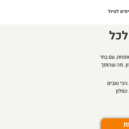
פים לטיול
לכל
ופחת, עם בתי
ן. מה שהופך
הכי טובים
המלון
ת