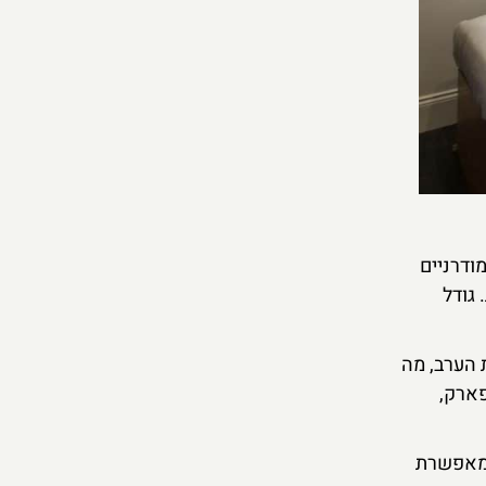
ם מודרניים
 גודל
 הערב, מה
פארק,
Z  הוא אופציה נהדרת שמאפשרת