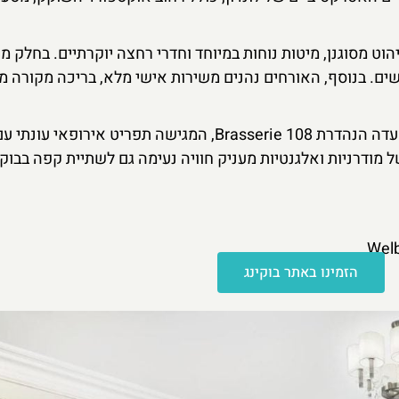
הוט מסוגנן, מיטות נוחות במיוחד וחדרי רחצה יוקרתיים. בחלק מ
שים. בנוסף, האורחים נהנים משירות אישי מלא, בריכה מקורה מ
אחד מהיתרונות הבולטים של המלון הוא המסעדה הנהדרת 108 Brasserie, המגישה תפריט איר
ל מודרניות ואלגנטיות מעניק חוויה נעימה גם לשתיית קפה בבוקר
הזמינו באתר בוקינג