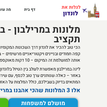
דף בית
מה עושי
מלונות במרילבון - ב
תקציב
הכי טוב להכיר את לונדון דרך השכונות המקומיו
קפה חמודים ובניינים ויקטוריאניים מרשימים –
אותה למושלמת זה המיקום – 10 דקות מאוקספורד סטריט ורג'נט פארק, אבל בלי ההמולה של מרכז העיר.
לינה במרילבון מאפשרת לשלב בין הטיול בלונדון
באזור – כאלה שנותנים ערך טוב לכסף, עם שירות
המתאים בדיוק בשבילכם, כולל המלצות על האזור
אלו 3 המלונות שהכי אהבנו במרילבון:
מושלם למשפחות