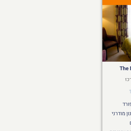
The 
כז
ורד
ן מודרני