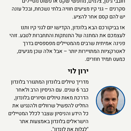
חובבי גינון, צלמים, מחפשי שקט או פשוט מטיילים
סקרנים – גני קיו מציעים חוויה בלתי נשכחת, ובכל עונה
יש להם קסם אחר להציע.
אז בביקורכם הבא בלונדון, הקדישו יום לגני קיו ותנו
לעצמכם את המתנה של התנתקות והתחברות לטבע. זוהי
פנינה אמיתית שרבים מהמטיילים מפספסים בדרך
לאטרקציות המתויירות יותר – אבל אלה שכן מגיעים,
כמעט תמיד חוזרים.
ירון לוי
מדריך טיולים בלונדון המתגורר בלונדון
כבר 6 שנים. עם הניסיון הרב ולאחר
הדרכת מאות טיולים וסיורים בלונדון,
החליט להפשיל שרוולים ולהנגיש את
כל הידע והניסיון שצבר לכלל המטיילים
הישראלים בלונדון באמצעות אתר
"לגלות את לונדון".