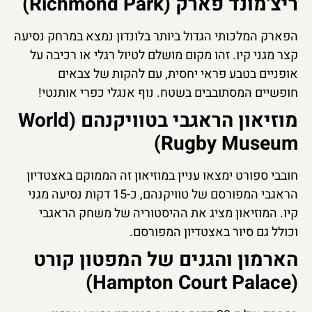
ריצ'מונד פארק (Richmond Park)
הפארק המלכותי הגדול ביותר בלונדון נמצא במרחק נסיעה
קצר מגני קיו. זהו מקום מושלם לטיול רגלי או רכיבה על
אופניים בטבע פראי יחסית, עם להקות של צבאים
חופשיים המסתובבים בשטח. נוף אנגלי כפרי אותנטי!
מוזיאון הראגבי בטוויקנהם (World
Rugby Museum)
חובבי ספורט ימצאו עניין במוזיאון זה הממוקם באצטדיון
הראגבי המפורסם של טוויקנהם, כ-15 דקות נסיעה מגני
קיו. המוזיאון מציג את ההיסטוריה של משחק הראגבי
וכולל גם סיור באצטדיון המפורסם.
הארמון והגנים של המפטון קורט
(Hampton Court Palace)