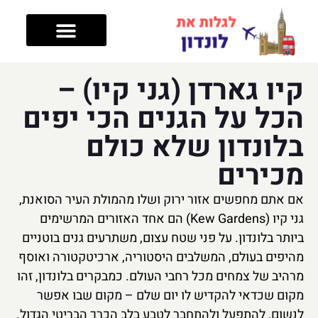
טיפים לטיול
מה עושים בלונדון
מלונות בלונדון
אזורים בלונדון
קיו גארדן (גני קיו) –
הכל על הגנים הכי יפים
בלונדון שלא כולם
מכירים
אם אתם מחפשים אזור ירוק ושלו מהמולת העיר הסואנת,
גני קיו (Kew Gardens) הם אחד האזורים המרשימים
ביותר בלונדון. על פני שטח עצום, משתרעים גנים בוטניים
מהיפים בעולם, המשלבים היסטוריה, ארכיטקטורה ואוסף
מרהיב של צמחים מכל רחבי העולם. כמבקרים בלונדון, זהו
מקום שכדאי להקדיש לו יום שלם – מקום שבו אפשר
לנשום, להתפעל ולהתחבר לטבע בלב הכרך הבריטי הגדול.