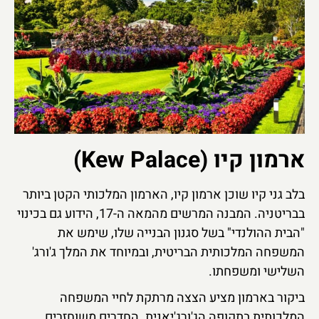
ארמון קיו (Kew Palace)
בלב גני קיו שוכן ארמון קיו, הארמון המלכותי הקטן ביותר
בבריטניה. המבנה המרשים מהמאה ה-17, הידוע גם בכינוי
"הבית ההולנדי" בשל סגנון הבנייה שלו, שימש את
המשפחה המלכותית הבריטית, ובמיוחד את המלך ג'ורג'
השלישי ומשפחתו.
ביקור בארמון מציע הצצה מרתקת לחיי המשפחה
המלכותית בתקופה הג'ורג'יאנית. החדרים משוחזרים