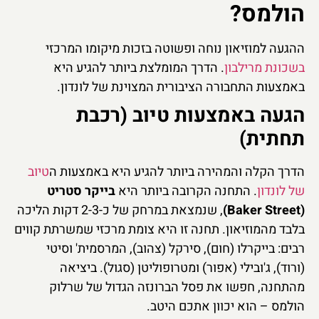
הולמס?
ההגעה למוזיאון נוחה ופשוטה בזכות מיקומו המרכזי
בשכונת מרילבון
. הדרך המומלצת ביותר להגיע היא
באמצעות התחבורה הציבורית המצוינת של לונדון.
הגעה באמצעות טיוב (רכבת
תחתית)
הדרך הקלה והמהירה ביותר להגיע היא באמצעות ה
טיוב
של לונדון
. התחנה הקרובה ביותר היא
בייקר סטריט
(Baker Street)
, שנמצאת במרחק של כ-2-3 דקות הליכה
בלבד מהמוזיאון. תחנה זו היא צומת מרכזי שמשרתת קווים
רבים: בייקרלו (חום), סירקל (צהוב), המרסמית' וסיטי
(ורוד), ג'ובילי (אפור) ומטרופוליטן (סגול). ביציאה
מהתחנה, חפשו את פסל הברונזה הגדול של שרלוק
הולמס – הוא יכוון אתכם היטב.