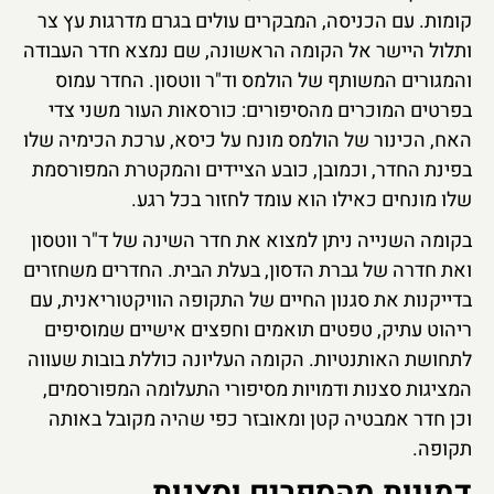
קומות. עם הכניסה, המבקרים עולים בגרם מדרגות עץ צר
ותלול היישר אל הקומה הראשונה, שם נמצא חדר העבודה
והמגורים המשותף של הולמס וד"ר ווטסון. החדר עמוס
בפרטים המוכרים מהסיפורים: כורסאות העור משני צדי
האח, הכינור של הולמס מונח על כיסא, ערכת הכימיה שלו
בפינת החדר, וכמובן, כובע הציידים והמקטרת המפורסמת
שלו מונחים כאילו הוא עומד לחזור בכל רגע.
בקומה השנייה ניתן למצוא את חדר השינה של ד"ר ווטסון
ואת חדרה של גברת הדסון, בעלת הבית. החדרים משחזרים
בדייקנות את סגנון החיים של התקופה הוויקטוריאנית, עם
ריהוט עתיק, טפטים תואמים וחפצים אישיים שמוסיפים
לתחושת האותנטיות. הקומה העליונה כוללת בובות שעווה
המציגות סצנות ודמויות מסיפורי התעלומה המפורסמים,
וכן חדר אמבטיה קטן ומאובזר כפי שהיה מקובל באותה
תקופה.
דמויות מהספרים וסצנות