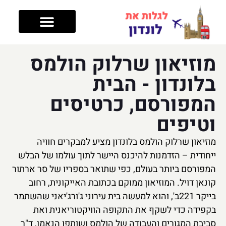
טיפים לטיול
מה עושים בלונדון
מלונות בלונדון
אזורים בלונדון
מוזיאון שרלוק הולמס
בלונדון - הבית
המפורסם, כרטיסים
וטיפים
מוזיאון שרלוק הולמס בלונדון מציע למבקרים חוויה
ייחודית – הזדמנות להיכנס היישר לתוך עולמו של הבלש
המפורסם ביותר בעולם, כפי שתואר בספריו של סר ארתור
קונאן דויל. המוזיאון ממוקם בכתובת האייקונית, רחוב
בייקר 221ב', והוא למעשה בית עירוני ג'ורג'יאני שהשתמר
בקפידה כדי לשקף את התקופה הוויקטוריאנית ואת
סביבת המגורים והעבודה של הולמס ושותפו הנאמן, ד"ר