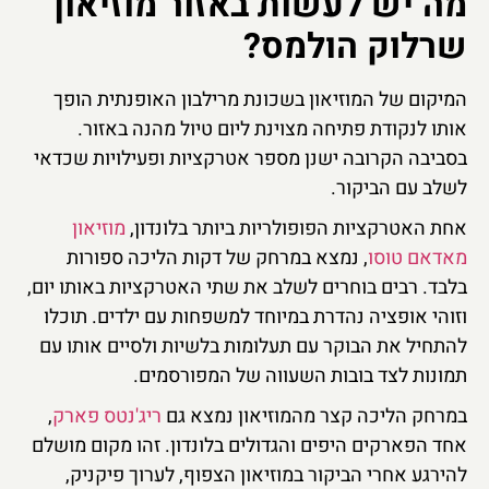
מה יש לעשות באזור מוזיאון
שרלוק הולמס?
המיקום של המוזיאון בשכונת מרילבון האופנתית הופך
אותו לנקודת פתיחה מצוינת ליום טיול מהנה באזור.
בסביבה הקרובה ישנן מספר אטרקציות ופעילויות שכדאי
לשלב עם הביקור.
אחת האטרקציות הפופולריות ביותר בלונדון,
מוזיאון
מאדאם טוסו
, נמצא במרחק של דקות הליכה ספורות
בלבד. רבים בוחרים לשלב את שתי האטרקציות באותו יום,
וזוהי אופציה נהדרת במיוחד למשפחות עם ילדים. תוכלו
להתחיל את הבוקר עם תעלומות בלשיות ולסיים אותו עם
תמונות לצד בובות השעווה של המפורסמים.
במרחק הליכה קצר מהמוזיאון נמצא גם
ריג'נטס פארק
,
אחד הפארקים היפים והגדולים בלונדון. זהו מקום מושלם
להירגע אחרי הביקור במוזיאון הצפוף, לערוך פיקניק,