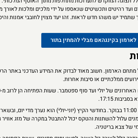
חלל תצוגה המוקדש לתערוכות מתחלפות מתוך האוסף המלכותי. 
לים ועד רהיטים ותכשיטים שנאספו על ידי מלכים ומלכות לאורך מ
שתמיד יש משהו חדש לראות. זהו יעד מצוין לחובבי אמנות והיס
לארמון בקינגהאם מבלי להמתין בתור
ת
 מתחם הארמון. חשוב מאוד לבדוק את המידע העדכני באתר הר
פתוח
מתקיים בדרך כלל בשעה 11:00 בבוקר. בחודשי הקיץ (יוני-יולי) הוא נערך מדי יום, וב
זמנים עלול להשתנות והטקס יכול להתבטל במקרה של מזג אוויר ג
י של צבא בריטניה.