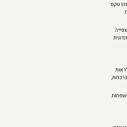
זהו טקס
צפייה
נדונית
לראות
רכרות,
משפחות