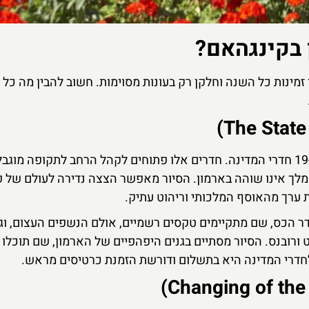
 בקינגהאם?
ן זמינות כל השנה וחלקן רק בעונות מסוימות. חשוב להבין מה כל
האטרקציה המרכזית בתוך הארמון היא הסיור ב-19 חדרי המדינה. חדרים אלו פתוחים לקהל הרחב לתקופה מוג
המלך אינו שוהה בארמון. הסיור מאפשר הצצה נדירה לעולם של 
ות ערך מהאוסף המלכותי וריהוט עתיק.
חדר הכס, שם מתקיימים טקסים רשמיים, אולם הנשפים העצום, וג
ורובנס. הסיור מסתיים בגנים היפהפיים של הארמון, שם תוכלו
חדרי המדינה היא בתשלום ודורשת הזמנת כרטיסים מראש.