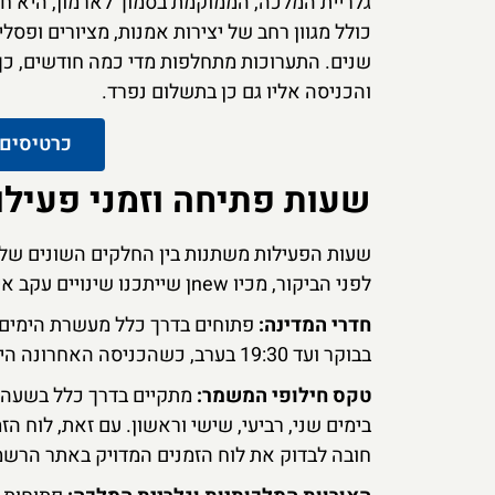
גלריית המלכה, הממוקמת בסמוך לארמון, היא 
כולל מגוון רחב של יצירות אמנות, מציורים ופס
שנים. התערוכות מתחלפות מדי כמה חודשים, כך 
והכניסה אליו גם כן בתשלום נפרד.
כרטיסים 
שעות פתיחה וזמני פעילו
שעות הפעילות משתנות בין החלקים השונים של
לפני הביקור, מכיו newן שייתכנו שינויים עקב אירועים ממלכתיים או סיבות אחרות.
חדרי המדינה:
בבוקר ועד 19:30 בערב, כשהכניסה האחרונה היא בסביבות 17:15.
טקס חילופי המשמר:
בימים שני, רביעי, שישי וראשון. עם זאת, לוח ה
חובה לבדוק את לוח הזמנים המדויק באתר הרשמ