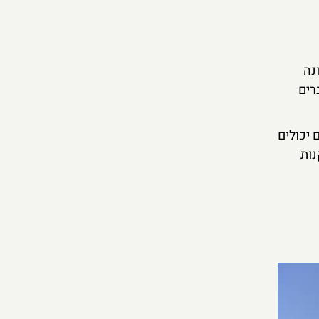
נה
רים
 יכולים
נות