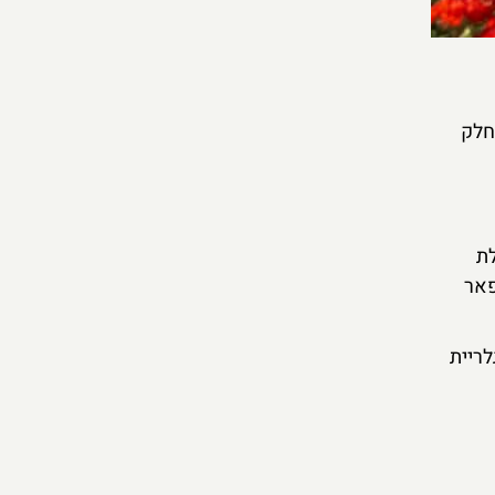
 חלק
בלת
פאר
לריית