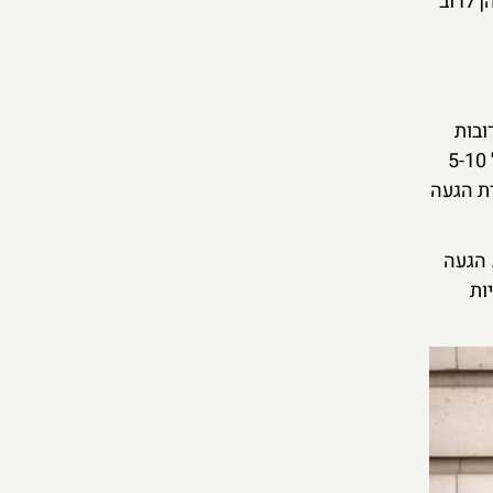
 לרוב
ובות
ביותר הן ויקטוריה (Victoria), גרין פארק (Green Park) וסנט ג'יימס פארק (St. James's Park), כולן במרחק של 5-10
ת הגעה
נוספת היא להשתמש באוטובוסים. קווים רבים עוצרים בסמוך לארמון, ביניהם קווים 11, 211, C1 ו-C10. הגעה
ות