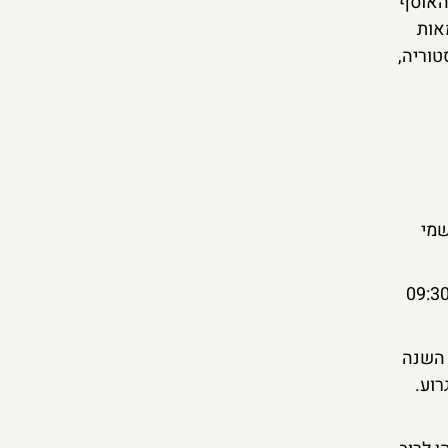
האוסף
אות
טוריה,
שמי
ים בדרך כלל מעשרת הימים האחרונים של יולי ועד סוף ספטמבר. שעות הפתיחה הן לרוב מ-09:30
שאר השנה
רוע.