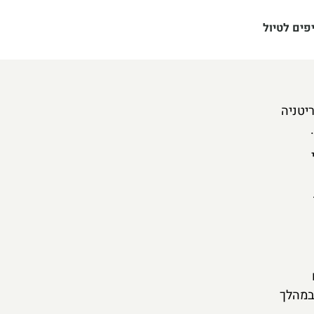
פים לטיול
ך בריטניה
במהלך