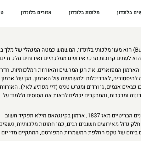
ם בלונדון
מלונות בלונדון
אזורים בלונדון
טי
ארמון בקינגהאם (באנגלית: Buckingham Palace) הוא מעון מלכותי בלונדון, המשמש כמטה המנהלי של מל
הארמון המפוארים, את הגן המרשים והאורוות המלכותיות. חדרי
 להיסטוריה, לאדריכלות ולמשמעות של הארמון. הגן של ארמון
ו נצאים אגמים, גן ורדים ומגרש טניס (דיי מפתיע לא?). האורוות
ות ומרכבות, והמבקרים יכולים לראות את הסוסים וללמוד על
כמעון רשמי של לונדון והמטה המנהלי של הריבונים הבריטיים מאז 1837, ארמון בקינגהאם מילא תפקיד חשוב
חלק גדול מאירועים חשובים רבים, כמו חתונות מלכותיות, נשפים
גם ביתם של טקס החלפת המשמרות המפורסם, המתקיים מדי יום 