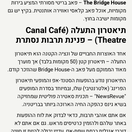
The Bridge House
– פאב בריטי מסורתי המציע בירות
מקומיות, אוכל פאב קלאסי ואווירה אותנטית. בקיץ יש גם
מקומות ישיבה בחוץ.
תיאטרון התעלה (Canal Café
Theatre) – פנינת תרבות נסתרת
אחד האוצרות החבויים של ונציה הקטנה הוא תיאטרון
התעלה – תיאטרון קטן (50 מקומות בלבד) אך מוערך
מאוד הממוקם מעל פאב ה-Bridge House שהוזכר קודם.
התיאטרון נודע בהופעות הסטנד-אפ והמופעי תיאטרון
הפרינג' (אלטרנטיבי) שלו, ובמיוחד בסדרת המופעים
"NewsRevue" – תכנית סאטירה פוליטית שמחזיקה
בשיא גינס כהפקה החיה הארוכה ביותר בבריטניה.
אם אתם אוהבי תרבות, כדאי לבדוק את לוח ההופעות
באתר שלהם ולהזמין כרטיסים מראש. גם אם אתם לא
דוברי אנגלית ברמת שפת-אם, עדיין יכולה להיות זו חוויה