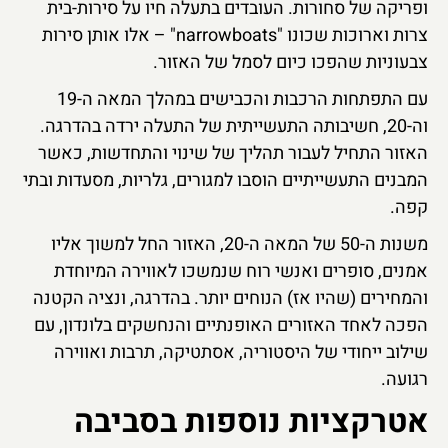
ופריקה של סחורות. העובדים בתעלה חיו על סירות-בית
צרות וארוכות שכונו "narrowboats" – אלו אותן סירות
צבעוניות שהפכו כיום לסמל של האזור.
עם התפתחות הרכבות והכבישים במהלך המאה ה-19
וה-20, חשיבותה התעשייתית של התעלה ירדה בהדרגה.
האזור התחיל לעבור תהליך של שינוי והתחדשות, כאשר
המבנים התעשייתיים הוסבו למגורים, גלריות, מסעדות ובתי
קפה.
משנות ה-50 של המאה ה-20, האזור החל למשוך אליו
אמנים, סופרים ואנשי רוח שנמשכו לאווירה המיוחדת
והמחירים (שהיו אז) הנוחים יותר. בהדרגה, ונציה הקטנה
הפכה לאחד האזורים האופנתיים והנחשקים בלונדון, עם
שילוב ייחודי של היסטוריה, אסתטיקה, תרבות ואווירה
רגועה.
אטרקציות נוספות בסביבה