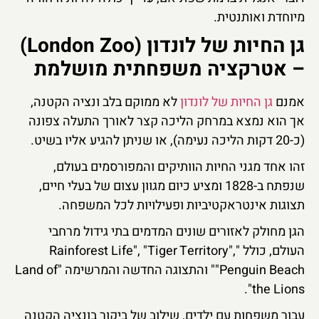
מיוחדת ואותנטית.
גן החיות של לונדון (London Zoo)
– אטרקציה משפחתית מושלמת
אמנם
גן החיות של לונדון
לא ממוקם בלב ונציה הקטנה,
אך הוא נמצא במרחק הליכה קצר לאורך התעלה צפונה
(כ-20 דקות הליכה נעימה), או שניתן להגיע אליו בשיט.
זהו אחד מגני החיות הוותיקים והמפורסמים בעולם,
שנפתח ב-1828 ומציע כיום מגוון עצום של בעלי חיים,
תצוגות אינטראקטיביות ופעילויות לכל המשפחה.
הגן מחולק לאזורים שונים המדמים בתי גידול מרחבי
העולם, כולל "Rainforest Life", "Tiger Territory",
"Penguin Beach" והתצוגה החדשה והמרשימה "Land of
the Lions".
עבור משפחות עם ילדים, שילוב של ביקור בונציה הקטנה