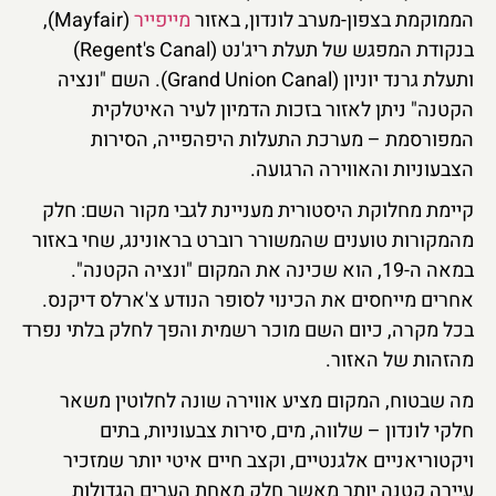
הממוקמת בצפון-מערב לונדון, באזור
מייפייר
(Mayfair),
בנקודת המפגש של תעלת ריג'נט (Regent's Canal)
ותעלת גרנד יוניון (Grand Union Canal). השם "ונציה
הקטנה" ניתן לאזור בזכות הדמיון לעיר האיטלקית
המפורסמת – מערכת התעלות היפהפייה, הסירות
הצבעוניות והאווירה הרגועה.
קיימת מחלוקת היסטורית מעניינת לגבי מקור השם: חלק
מהמקורות טוענים שהמשורר רוברט בראונינג, שחי באזור
במאה ה-19, הוא שכינה את המקום "ונציה הקטנה".
אחרים מייחסים את הכינוי לסופר הנודע צ'ארלס דיקנס.
בכל מקרה, כיום השם מוכר רשמית והפך לחלק בלתי נפרד
מהזהות של האזור.
מה שבטוח, המקום מציע אווירה שונה לחלוטין משאר
חלקי לונדון – שלווה, מים, סירות צבעוניות, בתים
ויקטוריאניים אלגנטיים, וקצב חיים איטי יותר שמזכיר
עיירה קטנה יותר מאשר חלק מאחת הערים הגדולות