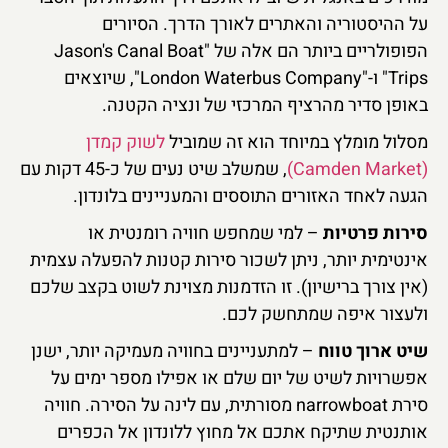
על ההיסטוריה והאתרים לאורך הדרך. הסיורים
הפופולריים ביותר הם אלה של "Jason's Canal Boat
Trips" ו-"London Waterbus Company", שיוצאים
באופן סדיר מהרציף המרכזי של ונציה הקטנה.
מסלול מומלץ במיוחד הוא זה שמוביל
לשוק קמדן
(Camden Market)
, שמשלב שיט נעים של כ-45 דקות עם
הגעה לאחד האזורים התוססים והמעניינים בלונדון.
סירות פרטיות
– למי שמחפש חוויה רומנטית או
אינטימית יותר, ניתן לשכור סירות קטנות להפעלה עצמית
(אין צורך ברישיון). זו הזדמנות מצוינת לשוט בקצב שלכם
ולעצור איפה שמתחשק לכם.
שיט ארוך טווח
– למתעניינים בחוויה מעמיקה יותר, ישנן
אפשרויות לשיט של יום שלם או אפילו מספר ימים על
סירת narrowboat מסורתית, עם לינה על הסירה. חוויה
אותנטית שתיקח אתכם אל מחוץ ללונדון אל הכפרים