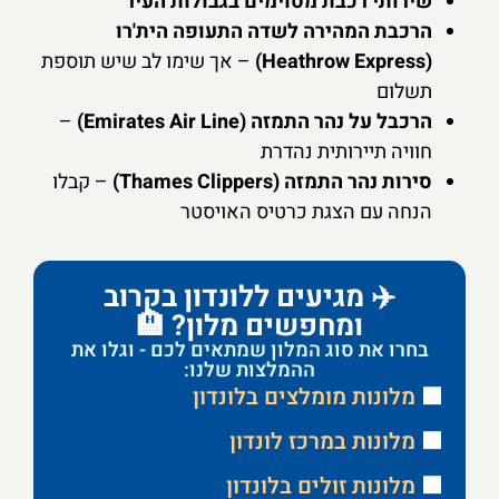
שירותי רכבת מסוימים בגבולות העיר
הרכבת המהירה לשדה התעופה הית'רו
(Heathrow Express)
– אך שימו לב שיש תוספת
תשלום
הרכבל על נהר התמזה (Emirates Air Line)
–
חוויה תיירותית נהדרת
סירות נהר התמזה (Thames Clippers)
– קבלו
הנחה עם הצגת כרטיס האויסטר
✈️ מגיעים ללונדון בקרוב
ומחפשים מלון? 🏨
בחרו את סוג המלון שמתאים לכם - וגלו את
ההמלצות שלנו:
🟩
מלונות מומלצים בלונדון
🟩
מלונות במרכז לונדון
🟩
מלונות זולים בלונדון