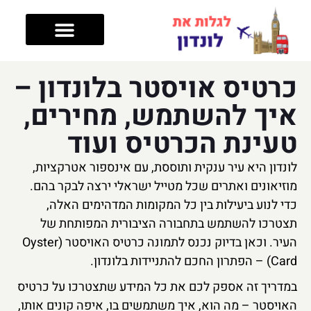
טיפים לטיול
מה עושים בלונדון
מלונות בלונדון
אזורים בלונדון
כרטיס אויסטר בלונדון –
איך להשתמש, מחירים,
טעינת הכרטיס ועוד
לונדון היא עיר ענקית ותוססת, עם אינספור אטרקציות,
מוזיאונים ואתרים שכל מטייל ישראלי ירצה לבקר בהם.
כדי לנוע ביעילות בין כל המקומות המדהימים האלה,
תצטרכו להשתמש בתחבורה הציבורית המפותחת של
העיר. וכאן בדיוק נכנס לתמונה כרטיס האויסטר (Oyster
Card) – הפתרון החכם להתניידות בלונדון.
במדריך זה אספק לכם את כל המידע שתצטרכו על כרטיס
האויסטר – מה הוא, איך משתמשים בו, איפה קונים אותו,