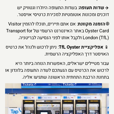
✈️
שדות תעופה
: בשדות התעופה הית'רו וגטוויק יש
דוכנים ומכונות אוטומטיות למכירת כרטיסי אויסטר.
🌐
הזמנה מקוונת
: אם אתם תיירים, תוכלו להזמין Visitor
Oyster Card באתר האינטרנט הרשמי של Transport for
London (TfL) ולקבל אותו לפני הנסיעה לבריטניה.
📱
אפליקציית TfL Oyster
: ניתן לרכוש ולנהל את כרטיס
האויסטר דרך האפליקציה הרשמית.
עבור מטיילים ישראלים, האפשרות הנוחה ביותר היא
לרכוש את הכרטיס עם הגעתכם לשדה התעופה בלונדון או
בתחנת הרכבת התחתית הראשונה שתגיעו אליה.