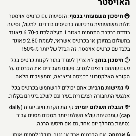
האויסטר
🚇
חיסכון משמעותי בכסף
: הנסיעות עם כרטיס אויסטר
זולות משמעותית מרכישת כרטיסים בודדים. למשל, נסיעה
בודדת ברכבת התחתית באזור 1 תעלה לכם כ-6.70 פאונד
בתשלום במזומן או בכרטיס אשראי, לעומת 2.80 פאונד
בלבד עם כרטיס אויסטר. זה הבדל של יותר מ-50%!
⏱️
חיסכון בזמן
: לא צריך לעמוד בתור לקנות כרטיס בכל
פעם שאתם רוצים לנסוע. פשוט מעבירים את הכרטיס על
הקורא האלקטרוני בכניסה וביציאה, וממשיכים הלאה.
🔄
גמישות מרבית
: אתם יכולים להשתמש בכרטיס בכל
אמצעי התחבורה הציבורית בעיר וגם לשלב ביניהם בקלות.
💸
הגבלת תשלום יומית
: קיימת תקרת חיוב יומית (daily
cap) שמבטיחה שלא תשלמו יותר מסכום מסוים עבור
נסיעות במהלך יום אחד, גם אם תיסעו הרבה.
🔒
אבטחה
: אם הכרטיס אבד או נגנב, תוכלו לחסום אותו