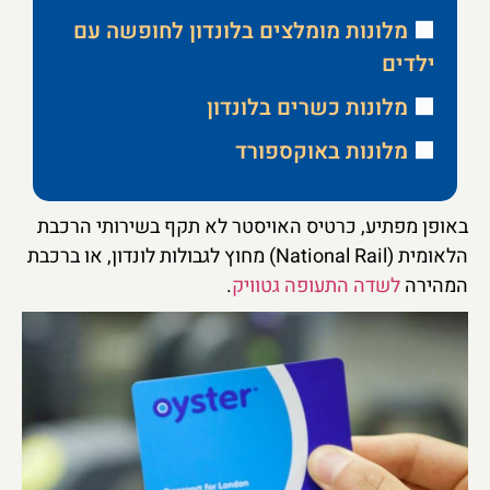
🟩
מלונות מומלצים בלונדון לחופשה עם
ילדים
🟩
מלונות כשרים בלונדון
🟩
מלונות באוקספורד
באופן מפתיע, כרטיס האויסטר לא תקף בשירותי הרכבת
הלאומית (National Rail) מחוץ לגבולות לונדון, או ברכבת
המהירה
לשדה התעופה גטוויק
.