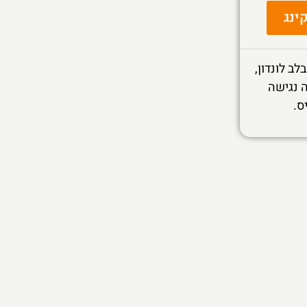
ינג
ב לונדון,
 נגישה
ס.