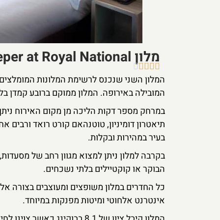
מלון City Sleeper at Royal National





המלון השני שנכנס לרשימת המלונות המומלצים 
המובילה באירופה. המלון ממוקם ברובע קמדן בלונדון ומ
במרחק מספר דקות הליכה מן מקום האירוח ניתן 
תיאטרון דומיניון, טוטנהאם קורט רואד ורבים אח
בעיר במהירות ובקלות.
בקרבה למלון ניתן למצוא מגוון רחב של מסעדות
הבוקר או קוקטיילים בלתי נשכחים.
כל החדרים במלון משופצים ומעוצבים בצורה אלגנ
אינטרנט אלחוטי ומיטות מפנקות במיוחד.
המלון קיבל ציון של 8.1 בבוקי