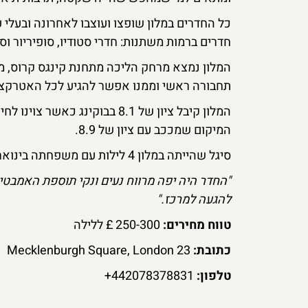
כל החדרים במלון שופצו ועוצבו לאחרונה ובעלי ע
חדרים ברמות משתנות: חדרי סטודיו, סופיריור וס
המלון נמצא מרחק הליכה מתחנת קינגס קרוס, מ
תחבורה ראשי וממנו אפשר להגיע לכל האטרקציות
המלון קיבל ציון של 8.1 בבוקינ
המיקום שמככב עם ציון של 8.9.
סיגל שהייתה במלון 4 לילות עם משפחתה בינואר 24 מספרת:
"החדר היה יפה מרווח נעים ונקי תוספת האמבטי
להגעה למרכז."
טווח מחירים:
250-300 £ ללילה
כתובת:
23 Mecklenburgh Square, London
טלפון:
442078378831+