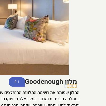
מלון Goodenough
8.1





המלון שפותח את רשימת המלונות המומלצים שלנו 
ומתאים למי שמחפש שהייה שקטה, תרבותית אך ב