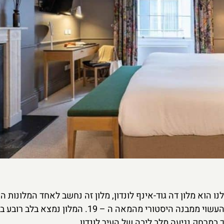
הוא מלון דה גוד-אינף לונדון, מלון זה נחשב לאחד המלונות הי
בממלכה הבריטית ומדובר במלון אלגנטי ויוקרתי העשוי ממבנה היסטורי מהמאה ה –
מרחק נגיעה מלב ליבה של העיר לונדון.