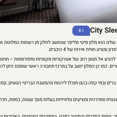
8.1
שלנו הוא מלון סיטי סליפר שנחשב לחלק מן רשתות המלונות א
ציע חווית אירוח של 4 כוכבים.
להגיע אל מגוון רחב של אטרקציות מקומיות ומפורסמות – תחנת 
רים. כמו כן המלון יושב על במרכז תחבורה ראשי שממנו ניתן להג
, ברים ובתי קפה בהם תוכלו ליהנות מהמטבח הבריטי הטעים, קפ
טית ומודרנית ומציעים טלוויזיות בעלות מסך שטוח, כספת, חדרי
נג כאשר צוינו לחיוב: נוחות החדרים והמיטה בפרט, המתקנים המגוונים, האדיבו