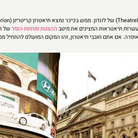
הכיכר היא לב ליבו של "ארץ התיאטראות" (heatreland
ההצגות ומחזות הזמר
של הע
ופרה. אם אתם חובבי תיאטרון, זהו המקום המושלם להתחיל ממ