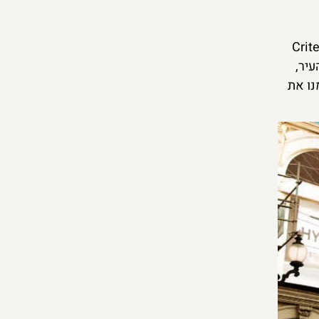
T) של לונדון. ממש בכיכר נמצא תיאטרון קריטריון (Criterion
יר,
נו את