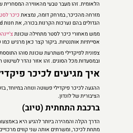
הלאומית. זהו מעבר טבעי מהאווירה המסחרית ש
מזרחה מהכיכר, במרחק דומה, נמצאת
כיכר לסט
הגדולים בהם נערכות הקרנות בכורה, את חנות M&M's World ואת חנות הלגו. האזור כולו תוסס ומלא במסעדות ופאבים.
ממש מאחורי כיכר לסטר מתחילה שכונת
צ'יינה
אסייתיות אותנטיות. ביקור קצר כאן מרגיש כמו
צפונית לפיקדילי משתרעת שכונת סוהו התוססת, ה
ובמסעדות מכל הסוגים. זהו אזור נהדר לשיטוט 
איך מגיעים לכיכר פיקדיל
ההגעה לכיכר פיקדילי פשוטה ונוחה במיוחד, ב
הציבורית של לונדון.
ברכבת התחתית (טיוב)
הדרך הקלה והמהירה ביותר להגיע היא באמצעות
מתחת לכיכר, ומשרתים אותה שני קווים מרכזיים: 