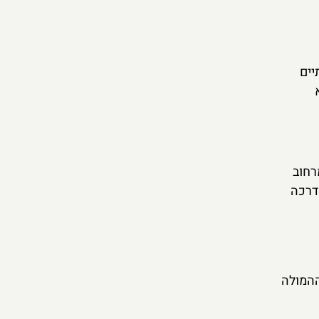
יים
רחוב
דרכה
ההמולה