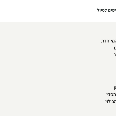
פים לטיול
המיוחדת
ם
ל
 כאן
מסכי
בילוי