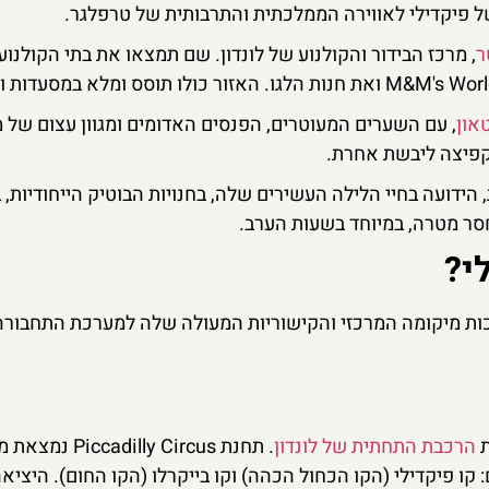
ל פיקדילי לאווירה הממלכתית והתרבותית של טרפלגר.
ר
, מרכז הבידור והקולנוע של לונדון. שם תמצאו את בתי הקולנוע
טאון
, עם השערים המעוטרים, הפנסים האדומים ומגוון עצום של 
 קפיצה ליבשת אחרת.
ידועה בחיי הלילה העשירים שלה, בחנויות הבוטיק הייחודיות, 
חסר מטרה, במיוחד בשעות הערב.
י?
זכות מיקומה המרכזי והקישוריות המעולה שלה למערכת התחבורה
הרכבת התחתית של לונדון
. תחנת Piccadilly Circus
קו פיקדילי (הקו הכחול הכהה) וקו בייקרלו (הקו החום). היציא