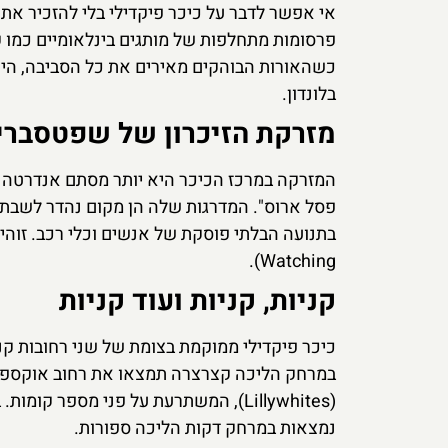
אי אפשר לדבר על כיכר פיקדילי בלי להזכיר א
פרסומות מתחלפות של מותגים בינלאומיים כמו ק
כשהאורות הבוהקים מאירים את כל הסביבה, היא
בלונדון.
מזרקת הזיכרון של שפטסברי 
המזרקה במרכז הכיכר היא יותר מסתם אנדרטה י
פסל ארוס". המדרגות שלה הן מקום נהדר לשבת ב
Watching).
קניות, קניות ועוד קניות
כיכר פיקדילי ממוקמת בצומת של שני רחובות קניו
במרחק הליכה קצרצרה תמצאו את רחוב אוקספורד
(Lillywhites), המשתרעת על פני מספר קומות. בנוסף, חנות המותג היפני יוניקלו וחנות הצעצועים המפורסמת
נמצאות במרחק דקות הליכה ספורות.