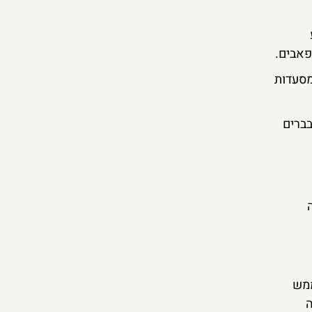
מסעדות
בברים
 נמצאת ממש
ה