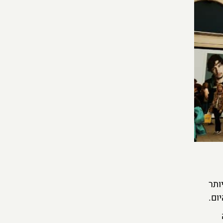
ותר
ום.