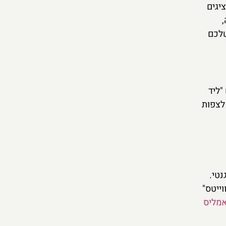
יגים
,
שלכם
"ליד
לצפות
נטי.
ייטס"
מליס