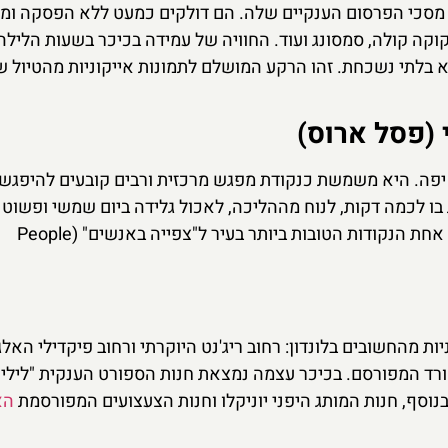
ת מסכי הפרסום הענקיים שלה. הם דולקים כמעט ללא הפסקה ומצ
וקה קולה, סמסונג ועוד. החוויה של עמידה בכיכר בשעות הלילה
 בלתי נשכחת. זהו הרקע המושלם לתמונות אייקוניות מהטיול 
(פסל ארוס)
פה. היא משמשת כנקודת מפגש מרכזית ורבים קובעים להיפגש 
ו לכמה דקות, לנוח מההליכה, לאכול גלידה ביום שמשי ופשוט 
בתנועה הבלתי פוסקת של אנשים וכלי רכב. זוהי אחת הנקודות הטובות ביותר בעיר ל"צפייה באנשים" (People
ת מהחשובים בלונדון: רחוב ריג'נט היוקרתי ורחוב פיקדילי האלג
 המפורסם. בכיכר עצמה נמצאת חנות הספורט הענקית "ליליוו
הא