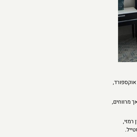
אוקספורד,
ך מרווחים,
ותרת היא המסעדה Lucky Cat של גורדון רמזי,
ייל.