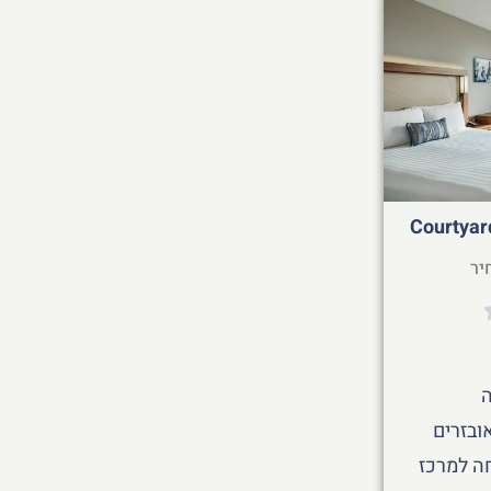
Courtyar
יר
ובזרים
חה למרכז