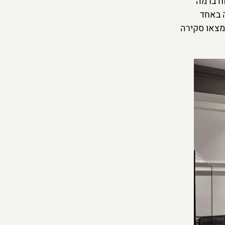
וח ברמה
ה באחד
תמצאו סקירה