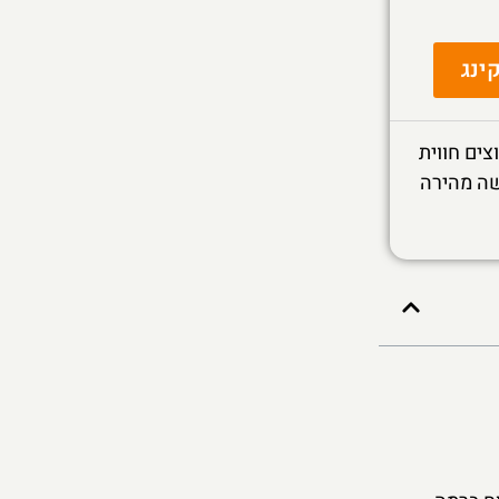
ינג
צים חווית
שה מהירה