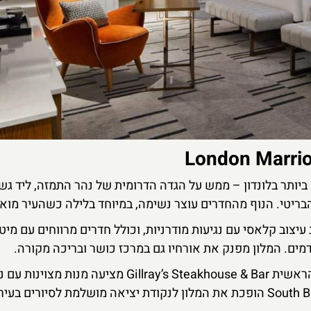
ביותר בלונדון – ממש על הגדה הדרומית של נהר התמזה, ליד גש
בריטי. הנוף מהחדרים עוצר נשימה, במיוחד בלילה כשהעיר מוא
London Marriott Hotel Co משלב עיצוב קלאסי עם נגיעות מודרניות, וכולל חדרים מרווחים עם 
ים. המלון מפנק את אורחיו גם במרכז כושר ובריכה מקורה.
אם אתם מחפשים חוויה קולינרית, המסעדה הראשית Gillray’s Steakhouse & Bar מציע