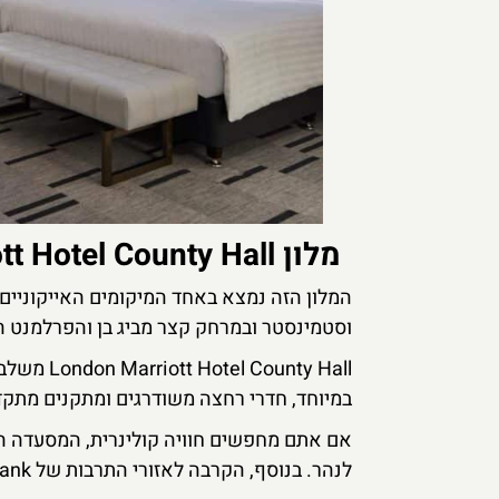
מלון London Marriott Hotel County Hall
המלון הזה נמצא באחד המיקומים האייקוניים 
וסטמינסטר ובמרחק קצר מביג בן והפרלמנט ה
unty Hall
במיוחד, חדרי רחצה משודרגים ומתקנים מתקדמ
לנהר. בנוסף, הקרבה לאזורי התרבות של South Bank הופכת את המלון לנקודת יציאה מושלמת לסיורים בעיר.