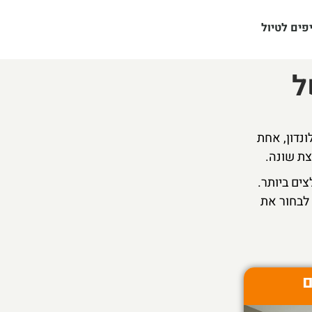
פים לטיול
ל
נדון, אחת
צת שונה.
ים ביותר.
 לבחור את
ם